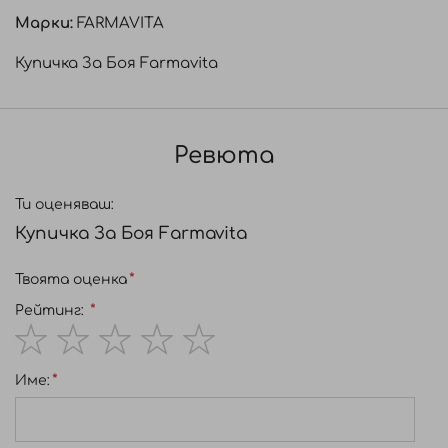
Марки:
FARMAVITA
Купичка За Боя Farmavita
Ревюта
Ти оценяваш:
Купичка За Боя Farmavita
Твоята оценка
Рейтинг:
1
2
3
4
5
Име:
star
stars
stars
stars
stars