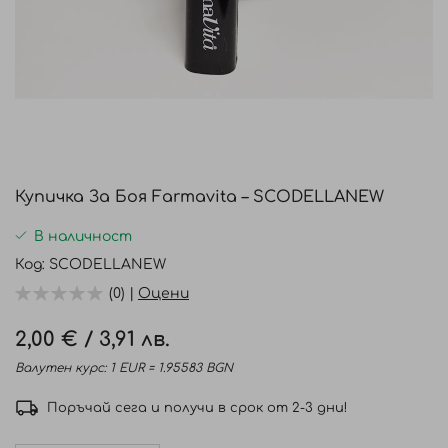
Преминете
към
Купичка За Боя Farmavita – SCODELLANEW
началото
на
В наличност
галерия
Код
SCODELLANEW
със
(0) |
Оцени
снимки
2,00 €
/
3,91 лв.
Валутен курс: 1 EUR = 1.95583 BGN
Поръчай сега и получи в срок от 2-3 дни!