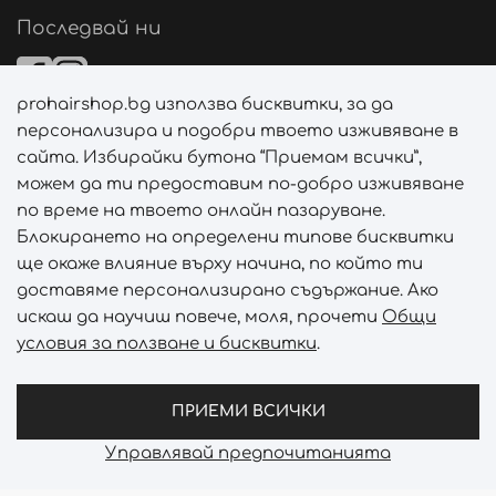
Последвай ни
prohairshop.bg използва бисквитки, за да
Начини на плащане
персонализира и подобри твоето изживяване в
сайта. Избирайки бутона “Приемам всички”,
можем да ти предоставим по-добро изживяване
по време на твоето онлайн пазаруване.
Начини на доставка
Блокирането на определени типове бисквитки
ще окаже влияние върху начина, по който ти
доставяме персонализирано съдържание. Ако
искаш да научиш повече, моля, прочети
Общи
условия за ползване и бисквитки
.
Абонирай се за PROHAIRSHOP CLUB!
Отключи ексклузивни отстъпки и лимитирани предложен
ПРИЕМИ ВСИЧКИ
Управлявай предпочитанията
Prohair Shop © 2026 - Всички права запазени