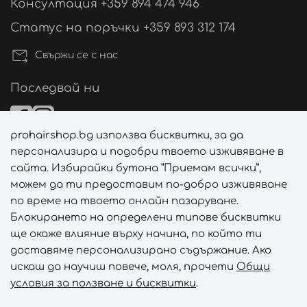
Консултация +359 894 474 946
Статус на поръчки +359 893 312 174
Свържи се с нас
Последвай ни
prohairshop.bg използва бисквитки, за да
Начини на плащане
персонализира и подобри твоето изживяване в
сайта. Избирайки бутона “Приемам всички”,
можем да ти предоставим по-добро изживяване
по време на твоето онлайн пазаруване.
Начини на доставка
Блокирането на определени типове бисквитки
ще окаже влияние върху начина, по който ти
доставяме персонализирано съдържание. Ако
искаш да научиш повече, моля, прочети
Общи
условия за ползване и бисквитки
.
Абонирай се за PROHAIRSHOP CLUB!