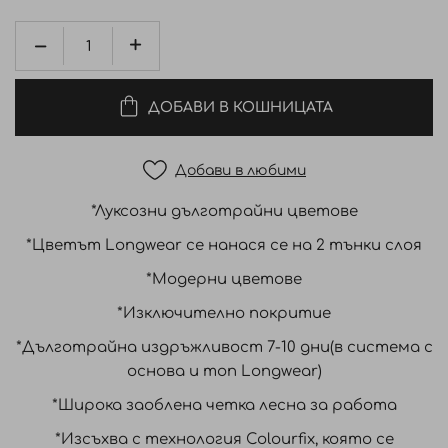
ДОБАВИ В КОШНИЦАТА
Добави в любими
*Луксозни дълготрайни цветове
*Цветът Longwear се нанася се на 2 тънки слоя
*Модерни цветове
*Изключително покритие
*Дълготрайна издръжливост 7-10 дни(в система с
основа и топ Longwear)
*Широка заоблена четка лесна за работа
*Изсъхва с технология Colourfix, която се