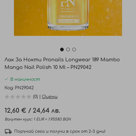
Преминете
към
Лак За Нокти Pronails Longwear 189 Mambo
началото
Mango Nail Polish 10 Ml – PN29042
на
галерия
В наличност
със
Код
PN29042
снимки
(0) |
Оцени
12,60 €
/
24,64 лв.
Валутен курс: 1 EUR = 1.95583 BGN
Поръчай сега и получи в срок от 2-3 дни!