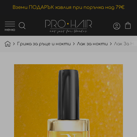
Вземи ПОДАРЪК хавлия при поръчка над 79€
меню
Грижа за ръце и нокти
Лак за нокти
Лак За Но
Преминете
към
края
на
галерията
на
изображенията