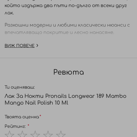
който издържа два пъти по-дълго от всеки друг
лак.
Разкошни модерни и любими класически нюанси с
впечатляващо покритие и лесно нанасяне.
Инструкции за употреба:
ВИЖ ПОВЕЧЕ
Почистете добре ноктите преди да нанесете
Основа LongWear Start. Нанесете един слой от
LongWear Start върху всичките десет нокти.
Ревюта
Нанесете два слоя от избрания цвят LongWear и
оставете да изсъхне за 2 минути. За финал
Ти оценяваш:
нанесете 1 слой топ лак LongWear Finish и
Лак За Нокти Pronails Longwear 189 Mambo
оставете да изсъхне.
Mango Nail Polish 10 Ml
Твоята оценка
Рейтинг: