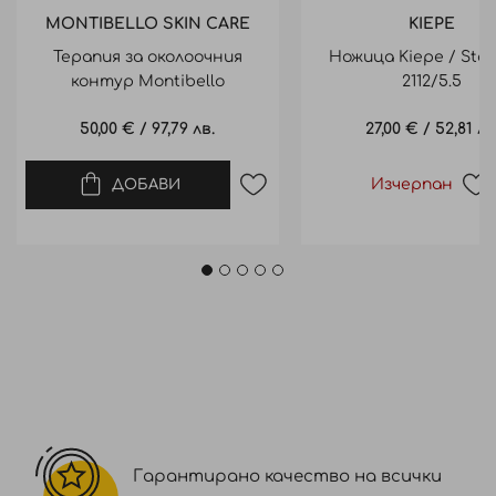
MONTIBELLO SKIN CARE
KIEPE
Терапия за околоочния
Ножица Kiepe / Sta
контур Montibello
2112/5.5
HYALUFEEL Water drops 15ml
50,00 €
/
97,79 лв.
27,00 €
/
52,81 лв
Изчерпан
ДОБАВИ
Гарантирано качество на всички