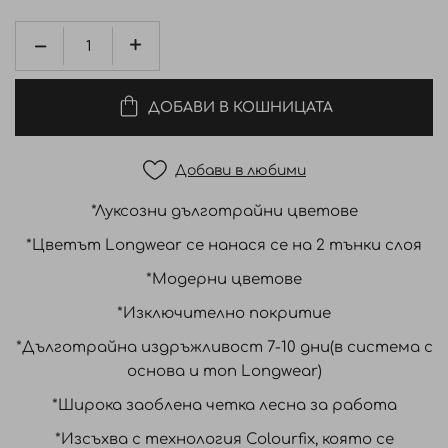
ДОБАВИ В КОШНИЦАТА
Добави в любими
*Луксозни дълготрайни цветове
*Цветът Longwear се нанася се на 2 тънки слоя
*Модерни цветове
*Изключително покритие
*Дълготрайна издръжливост 7-10 дни(в система с
основа и топ Longwear)
*Широка заоблена четка лесна за работа
*Изсъхва с технология Colourfix, която се