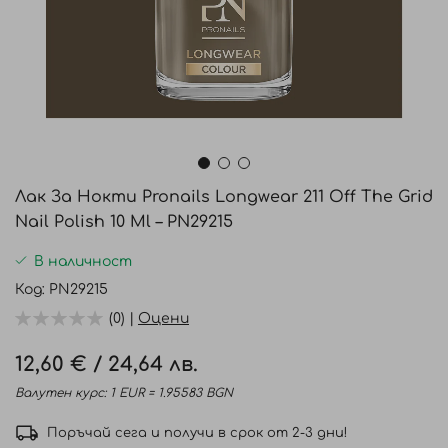
Преминете
към
Лак За Нокти Pronails Longwear 211 Off The Grid
началото
Nail Polish 10 Ml – PN29215
на
галерия
В наличност
със
Код
PN29215
снимки
(0) |
Оцени
12,60 €
/
24,64 лв.
Валутен курс: 1 EUR = 1.95583 BGN
Поръчай сега и получи в срок от 2-3 дни!