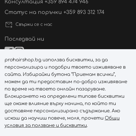
Консултация +359 894 474 946
Статус на поръчки +359 893 312 174
Свържи се с нас
Последвай ни
prohairshop.bg използва бисквитки, за да
Начини на плащане
персонализира и подобри твоето изживяване в
сайта. Избирайки бутона “Приемам всички”,
можем да ти предоставим по-добро изживяване
по време на твоето онлайн пазаруване.
Начини на доставка
Блокирането на определени типове бисквитки
ще окаже влияние върху начина, по който ти
доставяме персонализирано съдържание. Ако
искаш да научиш повече, моля, прочети
Общи
условия за ползване и бисквитки
.
Абонирай се за PROHAIRSHOP CLUB!