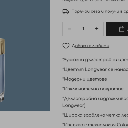
Валутен курс: 1 EUR = 1.95583 BGN
Поръчай сега и получи в ср
Добави в любими
*Луксозни дълготрайни цв
*Цветът Longwear се нанася
*Модерни цветове
*Изключително покритие
*Дълготрайна издръжливост
Longwear)
*Широка заоблена четка ле
*Изсъхва с технология Colo