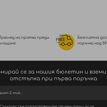
Преглед на пратка преди
Безплатна дос
плащане
поръчка над 59 €
нирай се за нашия бюлетин и вземи
отстъпка при първа поръчка
Съгласен съм предоставените от мен данни да се