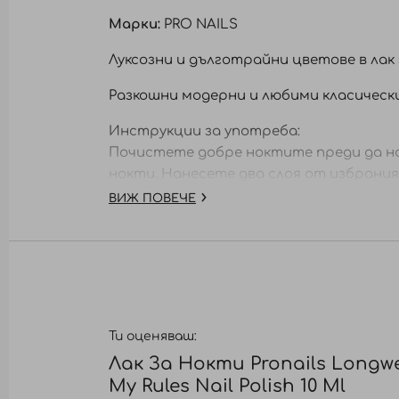
Марки:
PRO NAILS
Луксозни и дълготрайни цветове в лак 
Разкошни модерни и любими класическ
Инструкции за употреба:
Почистете добре ноктите преди да нан
нокти. Нанесете два слоя от избрания 
LongWear Finish и оставете да изсъхне.
ВИЖ ПОВЕЧЕ
Ти оценяваш:
Лак За Нокти Pronails Longwe
My Rules Nail Polish 10 Ml