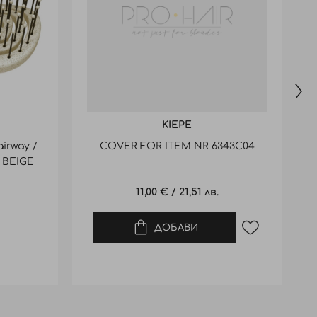
KIEPE
irway /
COVER FOR ITEM NR 6343C04
a BEIGE
11,00 €
/
21,51 лв.
ДОБАВИ