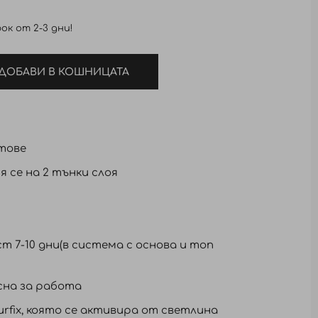
ок от 2-3 дни!
ДОБАВИ В КОШНИЦАТА
етове
 се на 2 тънки слоя
 7-10 дни(в система с основа и топ
сна за работа
urfix, която се активира от светлина