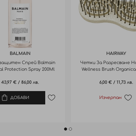
BALMAIN
HAIRWAY
защитен Спрей Balmain
Четки За Разресване Ha
l Protection Spray 200Ml
Wellness Brush Organic
43,97 €
/
86,00 лв.
6,00 €
/
11,73 лв.
Изчерпан
ДОБАВИ