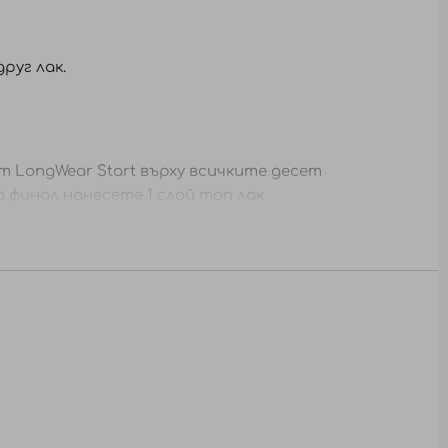
руг лак.
 LongWear Start върху всичките десет
а финал нанесете 1 слой топ лак