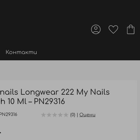
Контакти
ails Longwear 222 My Nails
sh 10 Ml – PN29316
PN29316
(0) |
Оцени
.