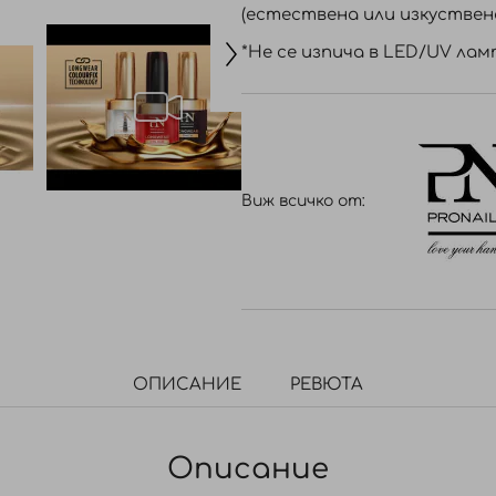
(естествена или изкуствена
*Не се изпича в LED/UV лам
Виж всичко от:
ОПИСАНИЕ
РЕВЮТА
Описание