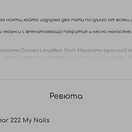
за нокти, който издържа два пъти по-дълго от всеки д
и нюанси с впечатляващо покритие и лесно нанасяне.
есете Основа LongWear Start. Нанесете един слой от
цвят LongWear и оставете да изсъхне за 2 минути. З
Ревюта
ar 222 My Nails