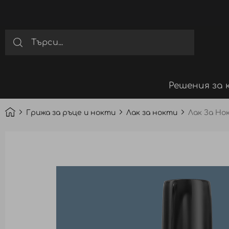
Решения за 
Грижа за ръце и нокти
Лак за нокти
Лак За Нок
Преминете
към
края
на
галерията
на
изображенията