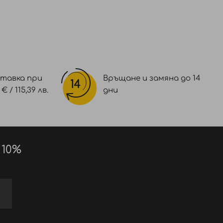
тавка при
Връщане и замяна до 14
 / 115,39 лв.
дни
 10%