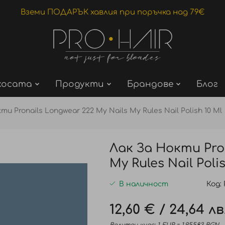
Вземи ПОДАРЪК хавлия при поръчка над 79€
косата
Продукти
Брандове
Блог
ти Pronails Longwear 222 My Nails My Rules Nail Polish 10 Ml
Лак За Нокти Pron
My Rules Nail Poli
В наличност
Код
12,60 €
/
24,64 лв