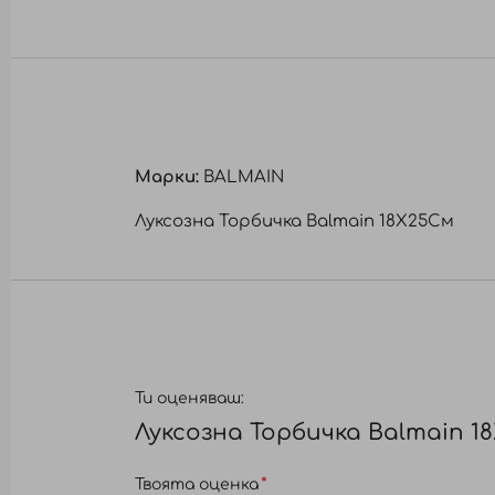
към
началото
на
галерия
със
снимки
Марки:
BALMAIN
Луксозна Торбичка Balmain 18X25См
Ти оценяваш:
Луксозна Торбичка Balmain 1
Твоята оценка