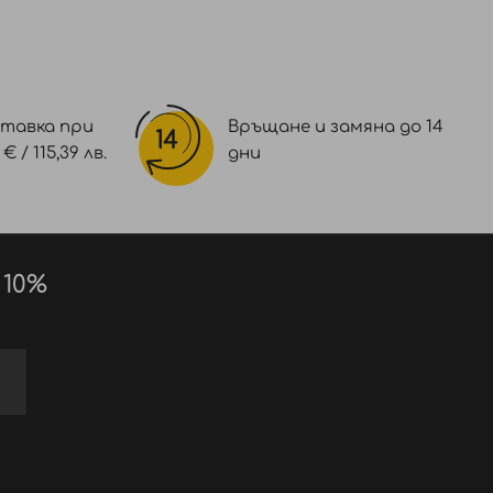
тавка при
Връщане и замяна до 14
 / 115,39 лв.
дни
 10%