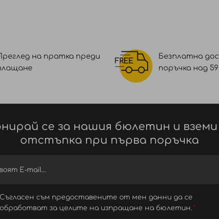
Преглед на пратка преди
Безплатна дос
плащане
поръчка над 59 €
нирай се за нашия бюлетин и вземи
отстъпка при първа поръчка
Съгласен съм предоставените от мен данни да се
обработват за целите на изпращане на бюлетин.