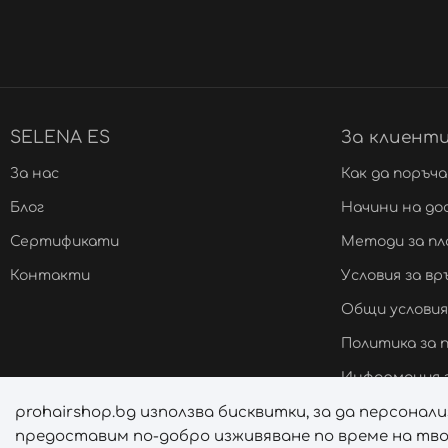
SELENA ES
За клиент
За нас
Как да поръч
Блог
Начини на до
Сертификати
Методи за п
Контакти
Условия за в
Общи условия
Политика за
Информация з
prohairshop.bg използва бисквитки, за да персона
Онлайн решав
предоставим по-добро изживяване по време на тво
Управление н