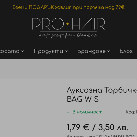
Вземи ПОДАРЪК хавлия при поръчка над 79€
косата
Продукти
Брандове
Блог
Луксозна Торбичк
BAG W S
В наличност
Код
1,79 €
/
3,50 лв.