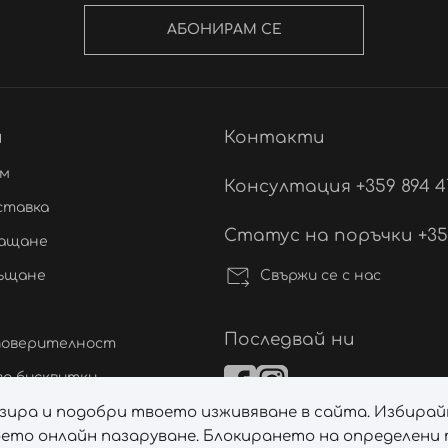
АБОНИРАМ СЕ
и
Контакти
ам
Консултация +359 894 4
ставка
Статус на поръчки +359 
лащане
Свържи се с нас
ръщане
Последвай ни
 поверителност
а бисквитки
лизира и подобри твоето изживяване в сайта. Избирай
ане на спорове
ето онлайн пазаруване. Блокирането на определени т
а бисквитките