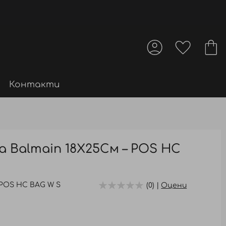
Контакти
а Balmain 18X25См – POS HC
POS HC BAG W S
(0) |
Оцени