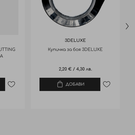
3DELUXE
UTTING
Купичка за боя 3DELUXE
ЗА
737
2,20 €
/
4,30 лв.
ДОБАВИ