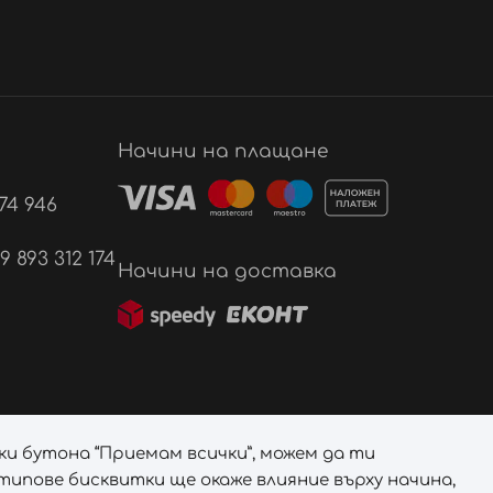
Начини на плащане
74 946
893 312 174
Начини на доставка
ки бутона “Приемам всички”, можем да ти
ипове бисквитки ще окаже влияние върху начина,