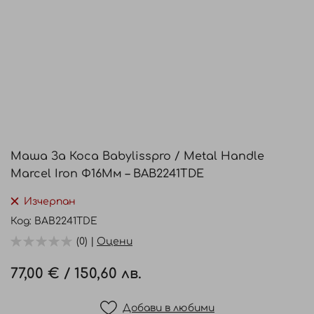
Преминете
към
Маша За Коса Babylisspro / Metal Handle
началото
Marcel Iron Ф16Мм – BAB2241TDE
на
галерия
Изчерпан
със
Код
BAB2241TDE
снимки
(0) |
Оцени
77,00 €
/
150,60 лв.
Добави в любими