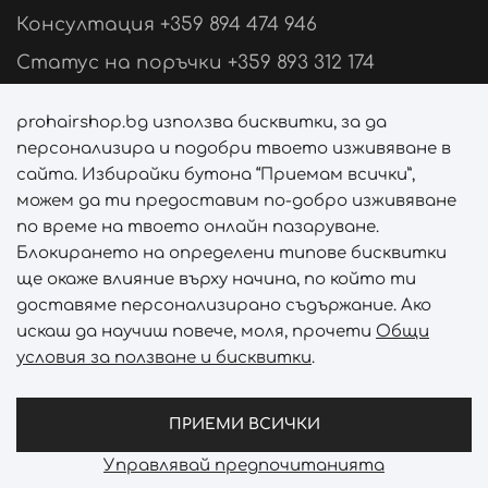
Консултация +359 894 474 946
Статус на поръчки +359 893 312 174
Свържи се с нас
prohairshop.bg използва бисквитки, за да
персонализира и подобри твоето изживяване в
Последвай ни
сайта. Избирайки бутона “Приемам всички”,
можем да ти предоставим по-добро изживяване
по време на твоето онлайн пазаруване.
Блокирането на определени типове бисквитки
Начини на плащане
ще окаже влияние върху начина, по който ти
доставяме персонализирано съдържание. Ако
искаш да научиш повече, моля, прочети
Общи
условия за ползване и бисквитки
.
Начини на доставка
ПРИЕМИ ВСИЧКИ
Управлявай предпочитанията