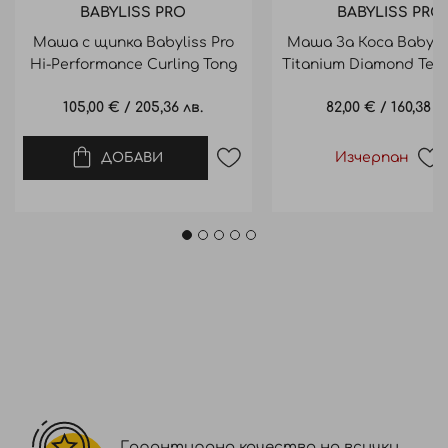
BABYLISS PRO
BABYLISS PRO
Маша с щипка Babyliss Pro
Маша За Коса Babylis
Hi-Performance Curling Tong
Titanium Diamond Tec
38mm
Ф25 Мм
105,00 €
/
205,36 лв.
82,00 €
/
160,38 л
Изчерпан
ДОБАВИ
Гарантирано качество на всички