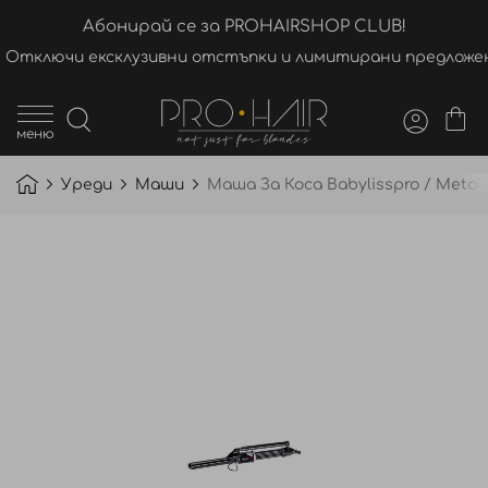
Абонирай се за PROHAIRSHOP CLUB!
Отключи ексклузивни отстъпки и лимитирани предложен
меню
Уреди
Маши
Маша За Коса Babylisspro / Metal
Преминете
към
края
на
галерията
на
изображенията