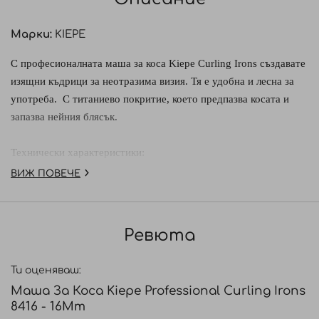
Марки:
KIEPE
С професионалната маша за коса Kiepe Curling Irons създавате
изящни къдрици за неотразима визия. Тя е удобна и лесна за
употреба. С титаниево покритие, което предпазва косата и
запазва нейния блясък.
Технически характеристики:
- Дебелина на машата – 16mm
ВИЖ ПОВЕЧЕ
- С титаниево покритие за по-голяма здравина
- Дръжката е с покритие от нехлъзгаща гума за максимален
комфорт при работа
Ревюта
- Регулатор на температурата
- Температура – до 200
⁰
С
Ти оценяваш:
- Ненагряващ се връх
Маша За Коса Kiepe Professional Curling Irons
-
360 градусов въртящ се кабел
, който не позволява усукване
8416 - 16Mm