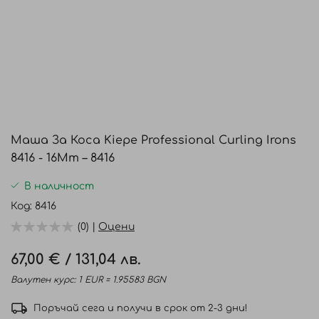
Преминете
към
Маша За Коса Kiepe Professional Curling Irons
началото
8416 - 16Mm – 8416
на
галерия
В наличност
със
Код
8416
снимки
(0) |
Оцени
67,00 €
/
131,04 лв.
Валутен курс: 1 EUR = 1.95583 BGN
Поръчай сега и получи в срок от 2-3 дни!