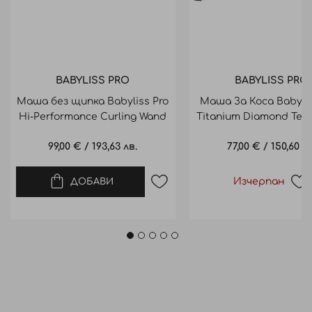
BABYLISS PRO
BABYLISS PRO
Маша без щипка Babyliss Pro
Маша За Коса Babylis
Hi-Performance Curling Wand
Titanium Diamond Tec
28mm
Ф19 Мм
99,00 €
/
193,63 лв.
77,00 €
/
150,60 лв
Изчерпан
ДОБАВИ