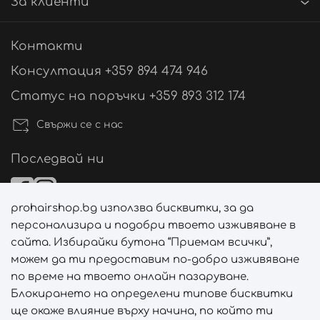
За клиенти
Контакти
Консултация +359 894 474 946
Статус на поръчки +359 893 312 174
Свържи се с нас
Последвай ни
prohairshop.bg използва бисквитки, за да
Начини на плащане
персонализира и подобри твоето изживяване в
сайта. Избирайки бутона “Приемам всички”,
можем да ти предоставим по-добро изживяване
по време на твоето онлайн пазаруване.
Начини на доставка
Блокирането на определени типове бисквитки
ще окаже влияние върху начина, по който ти