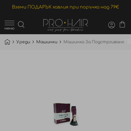
Вземи ПОДАРЪК хавлия при поръчка над 79€
меню
Уреди
Машинки
Машинка За Подстргиване / Ki
Преминете
към
края
на
галерията
на
изображенията