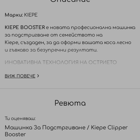
Марки:
KIEPE
KIEPE
BOOSTER
е новата професионална машинка
за подстригване от семейството на
Kiepe, създаден, за да оформи вашата коса лесно
и гъвкаво за безупречни резултати.
ИНОВАТИВНА ТЕХНОЛОГИЯ НА ОСТРИЕТО
Машинката за подстригване Booster разполага с
ВИЖ ПОВЕЧЕ
иновативна технология, проектирана да
захваща и подстригва всички типове коса, дори
когато традиционните ножчета не работят.
Ревюта
Най-добрите стоманени ножчета с графитно
покритие правят острието гъвкаво и
Ти оценяваш:
дълготрайно издръжливо (500 пъти по-дълъг
Машинка За Подстргиване / Kiepe Clipper
живот от този на традиционните ножчета),
Booster