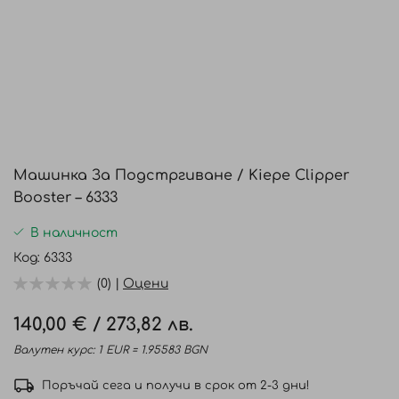
Преминете
към
Машинка За Подстргиване / Kiepe Clipper
началото
Booster – 6333
на
галерия
В наличност
със
Код
6333
снимки
(0) |
Оцени
140,00 €
/
273,82 лв.
Валутен курс: 1 EUR = 1.95583 BGN
Поръчай сега и получи в срок от 2-3 дни!