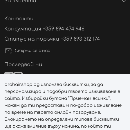
За клиенти
Контакти
Консултация +359 894 474 946
Статус на поръчки +359 893 312 174
Свържи се с нас
Последвай ни
prohairshop.bg използва бисквитки, за да
Начини на плащане
персонализира и подобри твоето изживяване в
сайта. Избирайки бутона “Приемам всички”,
можем да ти предоставим по-добро изживяване
по време на твоето онлайн пазаруване.
Начини на доставка
Блокирането на определени типове бисквитки
ще окаже влияние върху начина, по който ти