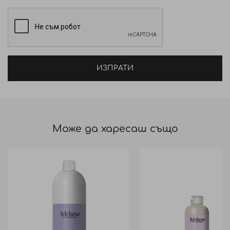
ИЗПРАТИ
Може да харесаш също