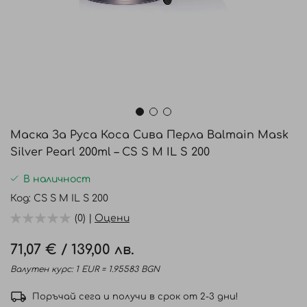
Преминете
към
Маска За Руса Коса Сива Перла Balmain Mask
началото
Silver Pearl 200ml – CS S M IL S 200
на
галерия
В наличност
със
Код
CS S M IL S 200
снимки
(0) |
Оцени
71,07 €
/
139,00 лв.
Валутен курс: 1 EUR = 1.95583 BGN
Поръчай сега и получи в срок от 2-3 дни!