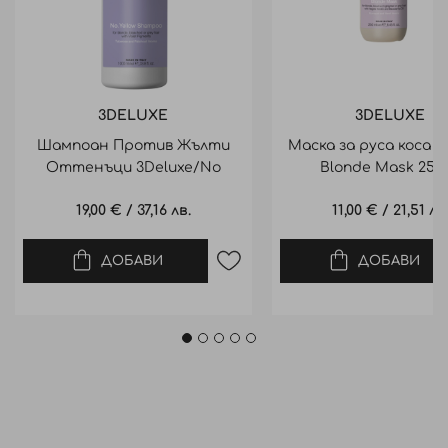
3DELUXE
3DELUXE
Шампоан Против Жълти
Маска за руса коса 3
Оттенъци 3Deluxe/No
Blonde Mask 250
Yellow Shampoo 1000Ml
19,00 €
/
37,16 лв.
11,00 €
/
21,51 лв
ДОБАВИ
ДОБАВИ