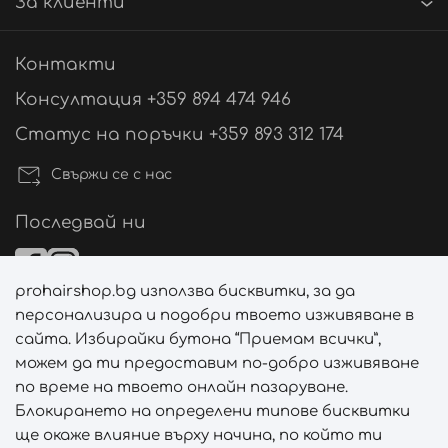
За клиенти
Контакти
Консултация +359 894 474 946
Статус на поръчки +359 893 312 174
Свържи се с нас
Последвай ни
prohairshop.bg използва бисквитки, за да
Начини на плащане
персонализира и подобри твоето изживяване в
сайта. Избирайки бутона “Приемам всички”,
можем да ти предоставим по-добро изживяване
по време на твоето онлайн пазаруване.
Начини на доставка
Блокирането на определени типове бисквитки
ще окаже влияние върху начина, по който ти