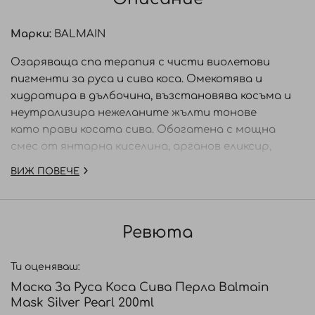
Марки:
BALMAIN
Озаряваща спа терапия с чисти виолетови
пигменти за руса и сива коса. Омекотява и
хидратира в дълбочина, възстановява косъма и
неутрализира нежеланите жълти тонове
като
прави косата сива.
Обогатена с мощна
смес от янтарна киселина, арганов еликсир,
протеин от коприна и кашмир за укрепване и
ВИЖ ПОВЕЧЕ
защина структурата на косъма.
Начин на употреба:
Нансесете по дължините и
краищата на подсушена с хавлия коса,
Ревюта
масажирайте нежно и изплакнете след 10-15
минути.
Ти оценяваш:
Маска За Руса Коса Сива Перла Balmain
Съвет:
Препоръчва се да се използва заедно с
Mask Silver Pearl 200ml
шампоана за руса коса: