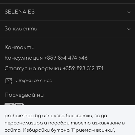
SELENA ES
За клиенти
Контакти
Консултация +359 894 474 946
Статус на поръчки +359 893 312 174
Свържи се с нас
Последвай ни
prohairshop.bg използва бисквитки, за да
Начини на плащане
персонализира и подобри твоето изживяване в
сайта. Избирайки бутона “Приемам всички”,