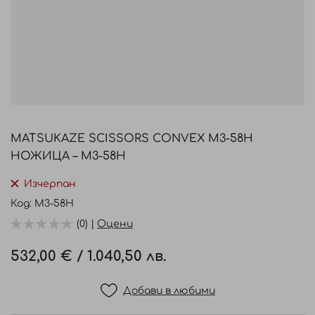
Преминете
към
MATSUKAZE SCISSORS CONVEX M3-58H
началото
НОЖИЦА – M3-58H
на
галерия
Изчерпан
със
Код
M3-58H
снимки
(0) |
Оцени
532,00 €
/
1.040,50 лв.
Добави в любими