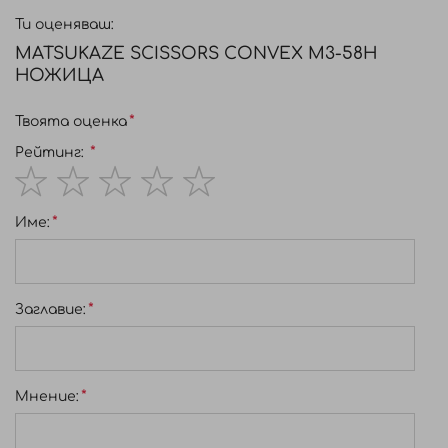
Ти оценяваш:
MATSUKAZE SCISSORS CONVEX M3-58H
НОЖИЦА
Твоята оценка
Рейтинг:
1
2
3
4
5
Име:
star
stars
stars
stars
stars
Заглавиe:
Мнение: