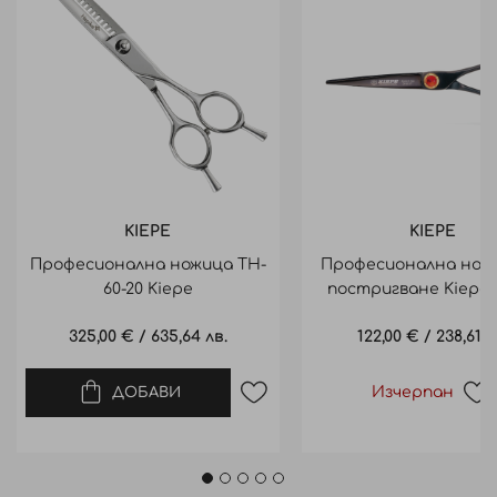
KIEPE
KIEPE
Професионална ножица TH-
Професионална ножи
60-20 Kiepe
постригване Kiepe 
Edge 2818/6.5
325,00 €
/
635,64 лв.
122,00 €
/
238,61 л
Изчерпан
ДОБАВИ