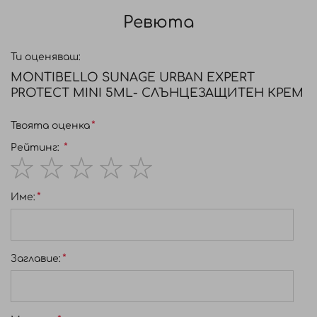
Ревюта
Ти оценяваш:
МОNTIBELLO SUNAGE URBAN EXPERT
PROTECT MINI 5ML- СЛЪНЦЕЗАЩИТЕН КРЕМ
Твоята оценка
Рейтинг:
1
2
3
4
5
Име:
star
stars
stars
stars
stars
Заглавиe: