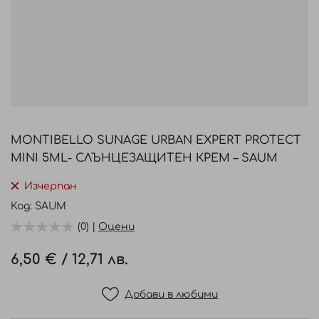
Преминете
към
МОNTIBELLO SUNAGE URBAN EXPERT PROTECT
началото
MINI 5ML- СЛЪНЦЕЗАЩИТЕН КРЕМ – SAUM
на
галерия
Изчерпан
със
Код
SAUM
снимки
(0) |
Оцени
6,50 €
/
12,71 лв.
Добави в любими