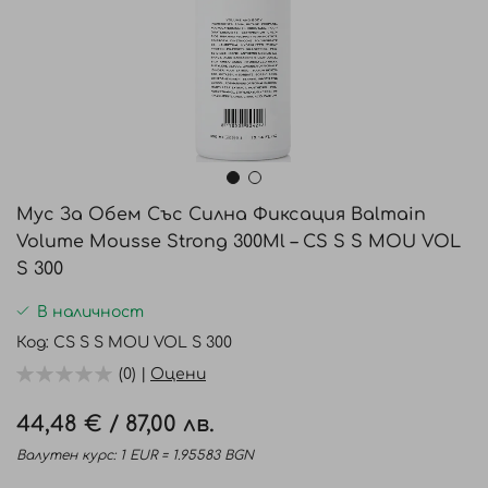
Преминете
към
Мус За Обем Със Силна Фиксация Balmain
началото
Volume Mousse Strong 300Ml – CS S S MOU VOL
на
S 300
галерия
със
В наличност
снимки
Код
CS S S MOU VOL S 300
(0) |
Оцени
44,48 €
/
87,00 лв.
Валутен курс: 1 EUR = 1.95583 BGN