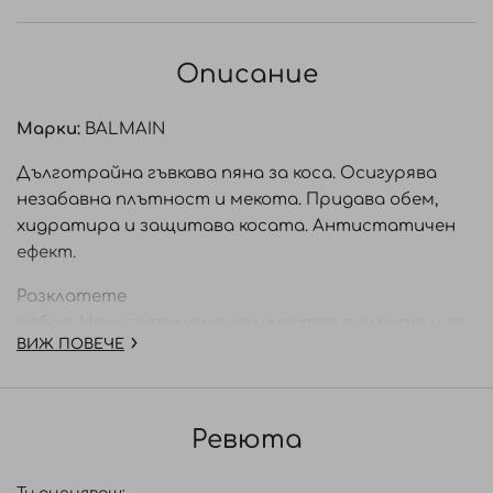
Описание
Марки:
BALMAIN
Дълготрайна гъвкава пяна за коса. Осигурява
незабавна плътност и мекота. Придава обем,
хидратира и защитава косата. Антистатичен
ефект.
Разклатете
добре. Нанесете малко количество в дланта и се
ВИЖ ПОВЕЧЕ
разнесете върху влажна коса. Изсушете със
сешоар.
Ревюта
Внимание! Изключително запалим аерозол.
Контейнер под налягане: Може да избухне, ако се