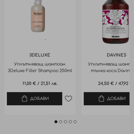
3DELUXE
DAVINES
Уплътняващ шампоан
Уплътняващ шампо
3Deluxe Filler Shampoo 250ml
тънка коса Davine
Replumping Shampoo
11,00 €
/
21,51 лв.
24,50 €
/
47,92 лв
ДОБАВИ
ДОБАВИ