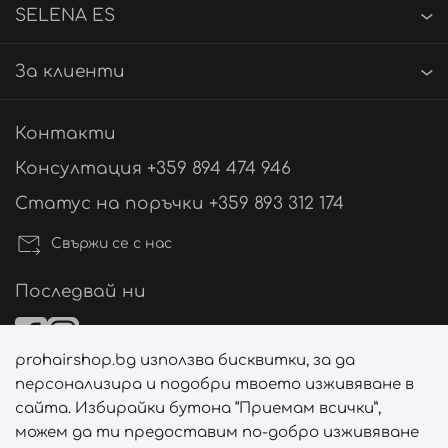
SELENA ES
За клиенти
Контакти
Консултация +359 894 474 946
Статус на поръчки +359 893 312 174
Свържи се с нас
Последвай ни
prohairshop.bg използва бисквитки, за да
Начини на плащане
персонализира и подобри твоето изживяване в
сайта. Избирайки бутона “Приемам всички”,
можем да ти предоставим по-добро изживяване