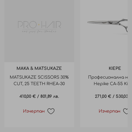
MAKA & MATSUKAZE
KIEPE
MATSUKAZE SCISSORS 30%
Професионална но
CUT, 25 TEETH RHEA-30
Hepike CA-55 Kie
НОЖИЦА ЗА ФИЛАЖ
410,00 €
/
801,89 лв.
271,00 €
/
530,03 л
Изчерпан
Изчерпан