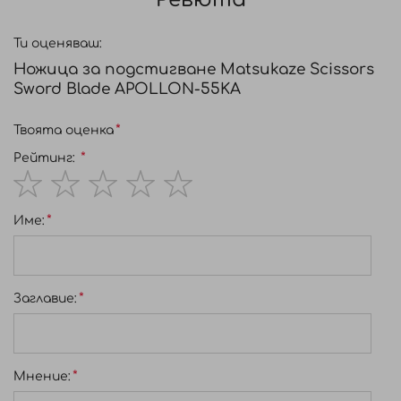
Ти оценяваш:
Ножица за подстигване Matsukaze Scissors
Sword Blade APOLLON-55KA
Твоята оценка
Рейтинг:
1
2
3
4
5
Име:
star
stars
stars
stars
stars
Заглавиe:
Мнение: