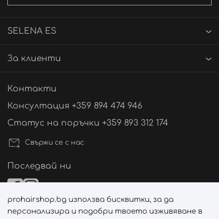
SELENA ES
За клиенти
Контакти
Консултация +359 894 474 946
Статус на поръчки +359 893 312 174
Свържи се с нас
Последвай ни
prohairshop.bg използва бисквитки, за да
Начини на плащане
персонализира и подобри твоето изживяване в