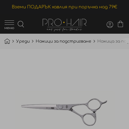
Вземи ПОДАРЪК хавлия при поръчка над 79€
меню
Уреди
Ножици за подстригване
Ножица за под
Преминете
към
края
на
галерията
на
изображенията