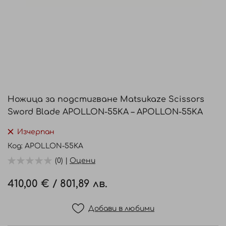
Преминете
към
Ножица за подстигване Matsukaze Scissors
началото
Sword Blade APOLLON-55KA – APOLLON-55KA
на
галерия
Изчерпан
със
Код
APOLLON-55KA
снимки
(0) |
Оцени
410,00 €
/
801,89 лв.
Добави в любими