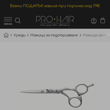
Вземи ПОДАРЪК хавлия при поръчка над 79€
меню
Уреди
Ножици за подстригване
Ножица за под
Преминете
към
края
на
галерията
на
изображенията