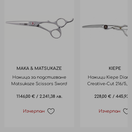
MAKA & MATSUKAZE
KIEPE
Ножица за подстигване
Ножици Kiepe Diam
Matsukaze Scissors Sword
Creative-Cut 216/5,5 
Blade ARES-55
14см
1146,00 €
/
2.241,38 лв.
228,00 €
/
445,93 л
Изчерпан
Изчерпан