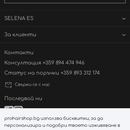
SELENA ES
За клиенти
Контакти
Консултация +359 894 474 946
Статус на поръчки +359 893 312 174
Свържи се с нас
Последвай ни
prohairshop.bg използва бисквитки, за да
Начини на плащане
персонализира и подобри твоето изживяване в