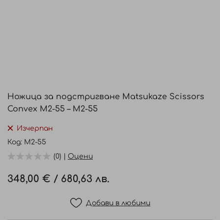
Преминете
към
Ножица за подстригване Matsukaze Scissors
началото
Convex M2-55 – M2-55
на
галерия
Изчерпан
със
Код
M2-55
снимки
(0) |
Оцени
348,00 €
/
680,63 лв.
Добави в любими