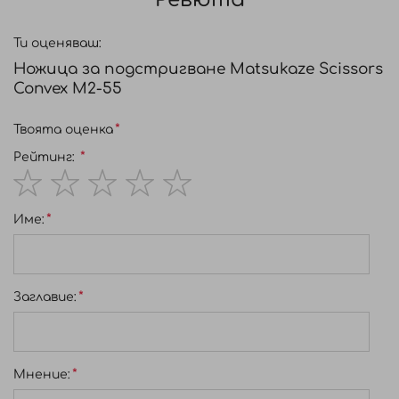
Ти оценяваш:
Ножица за подстригване Matsukaze Scissors
Convex M2-55
Твоята оценка
Рейтинг:
1
2
3
4
5
Име:
star
stars
stars
stars
stars
Заглавиe:
Мнение: