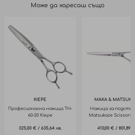
Може да харесаш също
KIEPE
MAKA & MATSUKA
Професионална ножица TH-
Ножица за подстиг
60-20 Kiepe
Matsukaze Scissors 
Blade APOLLON-5
325,00 €
/
635,64 лв.
410,00 €
/
801,89 л