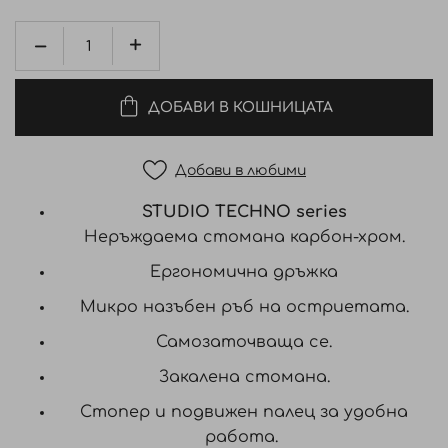
ДОБАВИ В КОШНИЦАТА
Добави в любими
STUDIO TECHNO series
Неръждаема стомана карбон-хром.
Ергономична дръжка
Микро назъбен ръб на остриетата.
Самозаточваща се.
Закалена стомана.
Стопер и подвижен палец за удобна
работа.