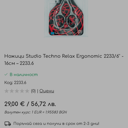
Преминете
към
Ножици Studio Techno Relax Ergonomic 2233/6'' -
началото
16см – 2233.6
на
галерия
В наличност
със
Код
2233.6
снимки
(0) |
Оцени
29,00 €
/
56,72 лв.
Валутен курс: 1 EUR = 1.95583 BGN
Поръчай сега и получи в срок от 2-3 дни!