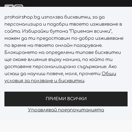
prohairshop.bg използва бисквитки, за да
Начини на плащане
персонализира и подобри твоето изживяване в
сайта. Избирайки бутона “Приемам всички”,
можем да ти предоставим по-добро изживяване
по време на твоето онлайн пазаруване.
Начини на доставка
Блокирането на определени типове бисквитки
ще окаже влияние върху начина, по който ти
доставяме персонализирано съдържание. Ако
искаш да научиш повече, моля, прочети
Общи
условия за ползване и бисквитки
.
Абонирай се за PROHAIRSHOP CLUB!
Отключи ексклузивни отстъпки и лимитирани предложен
ПРИЕМИ ВСИЧКИ
Управлявай предпочитанията
Prohair Shop © 2026 - Всички права запазени
Онлайн магазин от