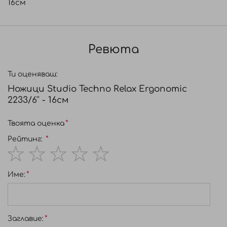
16см
Ревюта
Ти оценяваш:
Ножици Studio Techno Relax Ergonomic
2233/6'' - 16см
Твоята оценка
Рейтинг:
1
2
3
4
5
Име:
star
stars
stars
stars
stars
Заглавиe: