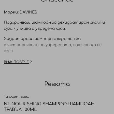
Марки:
DAVINES
Подхранващ шампоан за дехидратиран скалп и
суха, чуплива и увредена коса.
Хидратиращ шампоан с кератин за
възстановяване на увредената, накъсваща се
коса.
Davines NaturalTech Nourishing Shampoo е
ВИЖ ПОВЕЧЕ
шампоан с богата пяна за нежно, но ефективно
почистване на сухата, увредена коса. Една
терапия за косата с хидратиращо действие,
Ревюта
която не променя структурата на косъма.
Разплита косата деликатно. Придава свежест и
Ти оценяваш:
ревитализира.
NT NOURISHING SHAMPOO ШАМПОАН
Подходящ за: Суха, дехидратирана, увредена коса
ТРАВЪЛ 100ML