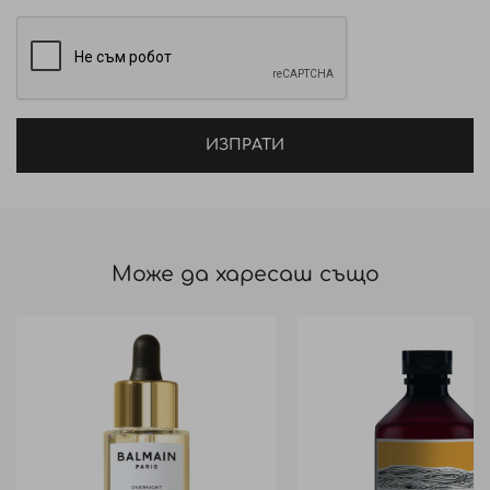
нуждите на скалпа и косата.
Начин на приложение: Нанесете шампоана на
влажна коса. Масажирайте до образуването на
пяна. Изплакнете. Повторете, ако е необходимо.
ИЗПРАТИ
Може да харесаш също