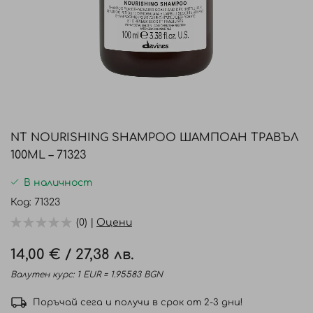
Преминете
към
NT NOURISHING SHAMPOO ШАМПОАН ТРАВЪЛ
началото
100ML – 71323
на
галерия
В наличност
със
Код
71323
снимки
(0) |
Оцени
14,00 €
/
27,38 лв.
Валутен курс: 1 EUR = 1.95583 BGN
Поръчай сега и получи в срок от 2-3 дни!