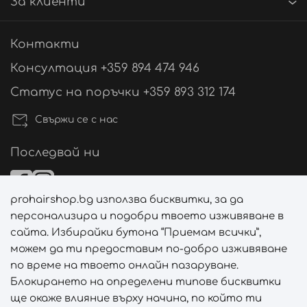
За клиенти
Контакти
Консултация +359 894 474 946
Статус на поръчки +359 893 312 174
Свържи се с нас
Последвай ни
prohairshop.bg използва бисквитки, за да
Начини на плащане
персонализира и подобри твоето изживяване в
сайта. Избирайки бутона “Приемам всички”,
можем да ти предоставим по-добро изживяване
по време на твоето онлайн пазаруване.
Начини на доставка
Блокирането на определени типове бисквитки
ще окаже влияние върху начина, по който ти