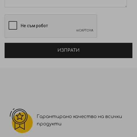
представят скъпоценни смеси от различни
активни съставки, които комбинирайки се,
изпълняват специфични функции, а именно: супер
овлажняващи и подсигуряващи екстремна
еластичност, равномерното разпределение
върху косата и богата текстура. Компактни
стилизанти проектирани така, че да се
ИЗПРАТИ
използват самостоятелно или като комбинация
помежду си за многослоени стилове. Всеки от тях
носи различни характеристика за подобряване
на стила. И с всеки от тях ще постигате
резултат: дефиниран стил, обемна прическа, с
минимално количество от продукта.
СЪСТАВ: AQUA / WATER / EAU, BUTYROSPERMUM
PARKII BUTTER / BUTYROSPERMUM PARKII (SHEA)
Гарантирано качество на всички
BUTTER, CETEARYL ALCOHOL, CETEARETH-20,
продукти
COPERNICIA CERIFERA CERA / COPERNICIA CERIFERA
(CARNAUBA) WAX / CIRE DE CARNAUBA, CERESIN,