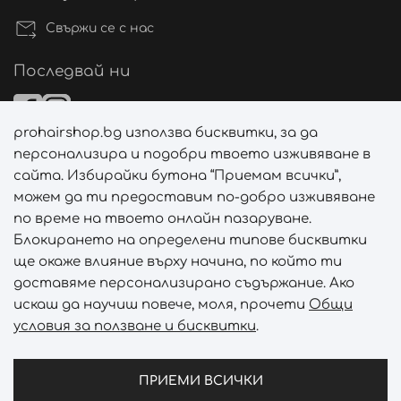
Свържи се с нас
Последвай ни
prohairshop.bg използва бисквитки, за да
Начини на плащане
персонализира и подобри твоето изживяване в
сайта. Избирайки бутона “Приемам всички”,
можем да ти предоставим по-добро изживяване
по време на твоето онлайн пазаруване.
Начини на доставка
Блокирането на определени типове бисквитки
ще окаже влияние върху начина, по който ти
доставяме персонализирано съдържание. Ако
искаш да научиш повече, моля, прочети
Общи
условия за ползване и бисквитки
.
Абонирай се за PROHAIRSHOP CLUB!
Отключи ексклузивни отстъпки и лимитирани предложен
ПРИЕМИ ВСИЧКИ