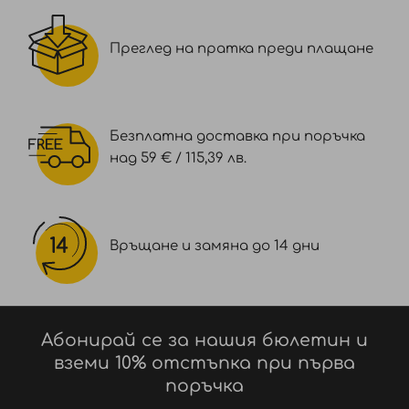
GLYCERYL DIBEHENATE, LAURETH-4, BEHENETH-25,
ORBIGNYA OLEIFERA SEED OIL, PVP, GLYCERYL
Преглед на пратка преди плащане
ROSINATE, TRIBEHENIN, GLYCERYL BEHENATE,
PARFUM / FRAGRANCE, OLEA EUROPAEA OIL
UNSAPONIFIABLES / OLEA EUROPAEA (OLIVE) OIL
UNSAPONIFIABLES, CAPRYLYL GLYCOL, BENZYL
Безплатна доставка при поръчка
ALCOHOL, ACRYLATES/C10-30 ALKYL ACRYLATE
над 59 € / 115,39 лв.
CROSSPOLYMER, DISODIUM EDTA,
CAPRYLHYDROXAMIC ACID, GLYCERIN, LINALOOL,
LIMONENE, SODIUM HYDROXIDE
Връщане и замяна до 14 дни
Абонирай се за нашия бюлетин и
вземи 10% отстъпка при първа
поръчка