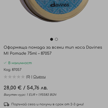
Преминете
към
Оформяща помада за всеки тип коса Davines
началото
MI Pomade 75ml – 87057
на
галерия
В наличност
със
Код
87057
снимки
(0) |
Оцени
28,00 €
/
54,76 лв.
Валутен курс: 1 EUR = 1.95583 BGN
Поръчай сега и получи в срок от 2-3 дни!