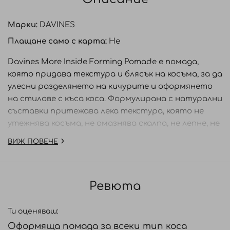
Марки:
DAVINES
Плащане само с карта:
Не
Davines More Inside Forming Pomade е помада,
която придава текстура и блясък на косъма, за да
улесни разделянето на кичурите и оформянето
на стилове с къса коса. Формулирана с натурални
съставки притежава лека текстура, която не
утежнява косъма, не омазнява скалпа, не лепне, не
оставя следи.
ВИЖ ПОВЕЧЕ
ПРЕДИМСТВА:
- С мемори ефект за дълготрайност на стила.
Ревюта
- Текстурира косата, но оставя натурално
естествено излъчване.
Ти оценяваш:
Оформяща помада за всеки тип коса