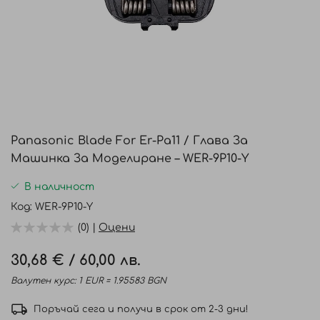
Преминете
към
Panasonic Blade For Er-Pa11 / Глава За
началото
Машинка За Моделиране – WER-9P10-Y
на
галерия
В наличност
със
Код
WER-9P10-Y
снимки
(0) |
Оцени
30,68 €
/
60,00 лв.
Валутен курс: 1 EUR = 1.95583 BGN
Поръчай сега и получи в срок от 2-3 дни!