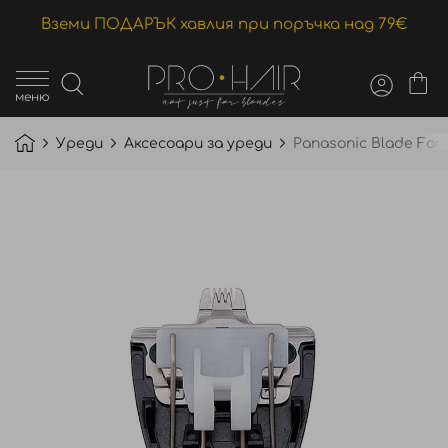
Вземи ПОДАРЪК хавлия при поръчка над 79€
меню
Уреди
Аксесоари за уреди
Panasonic Blade For
Преминете
към
края
на
галерията
на
изображенията