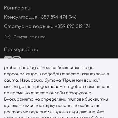
Контакти
Консултация +359 894 474 946
Статус на поръчки +359 893 312 174
Свържи се с нас
Последвай ни
prohairshop.bg използва бисквитки, за да
Начини на плащане
персонализира и подобри твоето изживяване в
сайта. Избирайки бутона “Приемам всички”,
можем да ти предоставим по-добро изживяване
по време на твоето онлайн пазаруване.
Начини на доставка
Блокирането на определени типове бисквитки
ще окаже влияние върху начина, по който ти
доставяме персонализирано съдържание. Ако