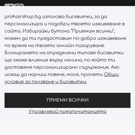
prohairshop.bg използва бисквитки, за да
Начини на плащане
персонализира и подобри твоето изживяване в
сайта. Избирайки бутона “Приемам всички”,
можем да ти предоставим по-добро изживяване
по време на твоето онлайн пазаруване.
Начини на доставка
Блокирането на определени типове бисквитки
ще окаже влияние върху начина, по който ти
доставяме персонализирано съдържание. Ако
искаш да научиш повече, моля, прочети
Общи
условия за ползване и бисквитки
.
Абонирай се за PROHAIRSHOP CLUB!
Отключи ексклузивни отстъпки и лимитирани предложен
ПРИЕМИ ВСИЧКИ
Управлявай предпочитанията
Prohair Shop © 2026 - Всички права запазени
Онлайн магазин от