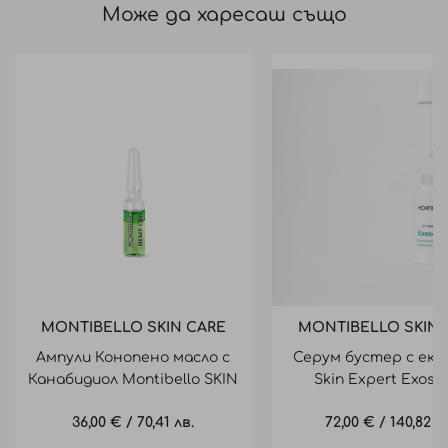
Може да харесаш също
MONTIBELLO SKIN CARE
MONTIBELLO SKIN 
Ампули Конопено масло с
Серум бустер с екз
Канабидиол Montibello SKIN
Skin Expert Exos
EXPERT 7x1.5ml
Rejuvenating Serum
36,00 €
/
70,41 лв.
72,00 €
/
140,82 л