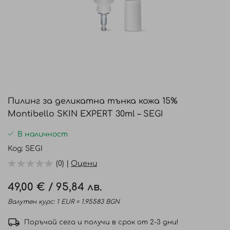
Преминете
към
Пилинг за деликатна тънка кожа 15%
началото
Montibello SKIN EXPERT 30ml – SEGI
на
галерия
В наличност
със
Код
SEGI
снимки
(0) |
Оцени
49,00 €
/
95,84 лв.
Валутен курс: 1 EUR = 1.95583 BGN
Поръчай сега и получи в срок от 2-3 дни!