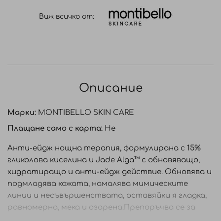
Виж всичко от:
Описание
Марки:
MONTIBELLO SKIN CARE
Плащане само с карта:
Не
Анти-ейдж нощна терапия, формулирана с 15%
гликолова киселина и Jade Alga™ с обновяващо,
хидратиращо и анти-ейдж действие. Обновява и
подмладява кожата, намалява мимическите
линии и несъвършенствата, оставяйки я гладка,
равномерна, мека и озарена.Препоръчва се за
фотосъстарена, с неравномерна повърхност и