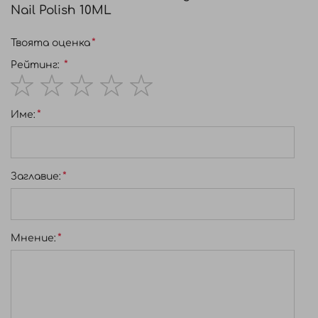
Nail Polish 10ML
Твоята оценка
Рейтинг:
1
2
3
4
5
Име:
star
stars
stars
stars
stars
Заглавиe:
Мнение: