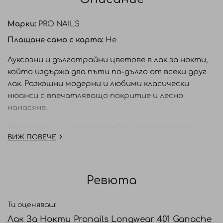
Марки:
PRO NAILS
Плащане само с карта:
Не
Луксозни и дълготрайни цветове в лак за нокти,
който издържа два пъти по-дълго от всеки друг
лак. Разкошни модерни и любими класически
нюанси с впечатляващо покритие и лесно
нанасяне.
Инструкции за употреба: Почистете добре
ВИЖ ПОВЕЧЕ
ноктите преди да нанесете Основа LongWear
Start. Нанесете един слой от LongWear Start върху
всичките десет нокти. Нанесете два слоя от
избрания цвят LongWear и оставете да изсъхне
Ревюта
за 2 минути. За финал нанесете 1 слой топ лак
LongWear Finish и оставете да изсъхне.
Ти оценяваш:
Лак За Нокти Pronails Longwear 401 Ganache