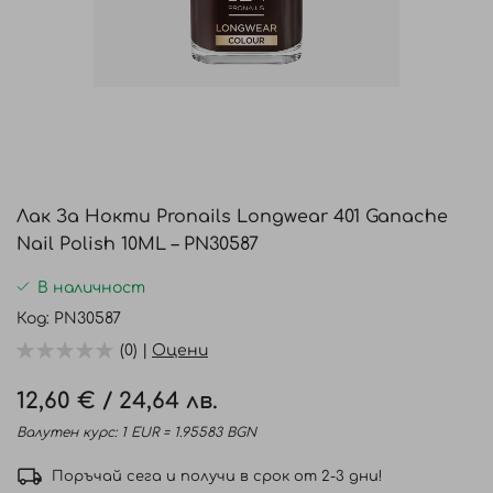
Преминете
към
Лак За Нокти Pronails Longwear 401 Ganache
началото
Nail Polish 10ML – PN30587
на
галерия
В наличност
със
Код
PN30587
снимки
(0) |
Оцени
12,60 €
/
24,64 лв.
Валутен курс: 1 EUR = 1.95583 BGN
Поръчай сега и получи в срок от 2-3 дни!