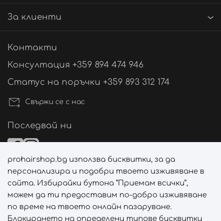
За клиенти
Контакти
Консултация +359 894 474 946
Статус на поръчки +359 893 312 174
Свържи се с нас
Последвай ни
prohairshop.bg използва бисквитки, за да
Начини на плащане
персонализира и подобри твоето изживяване в
сайта. Избирайки бутона “Приемам всички”,
можем да ти предоставим по-добро изживяване
по време на твоето онлайн пазаруване.
Начини на доставка
Блокирането на определени типове бисквитки