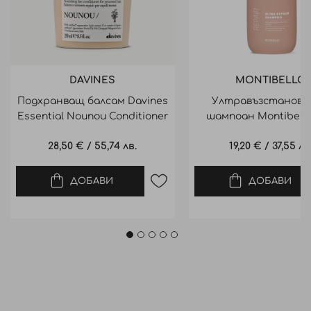
DAVINES
MONTIBELLO
Подхранващ балсам Davines
Ултравъзстановя
Essential Nounou Conditioner
шампоан Montibell
250ml
Ultra Repair shampoo
28,50 €
/
55,74 лв.
19,20 €
/
37,55 лв
ДОБАВИ
ДОБАВИ