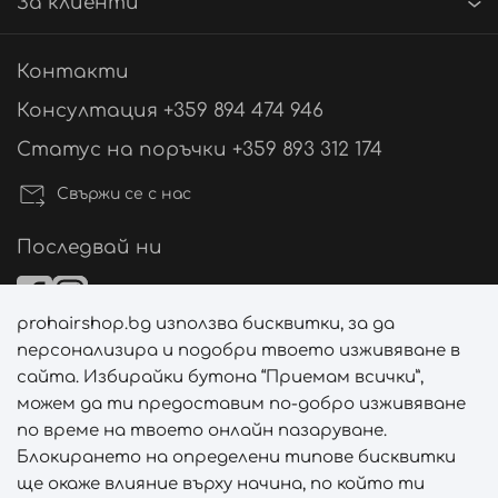
За клиенти
Контакти
Консултация +359 894 474 946
Статус на поръчки +359 893 312 174
Свържи се с нас
Последвай ни
prohairshop.bg използва бисквитки, за да
Начини на плащане
персонализира и подобри твоето изживяване в
сайта. Избирайки бутона “Приемам всички”,
можем да ти предоставим по-добро изживяване
по време на твоето онлайн пазаруване.
Начини на доставка
Блокирането на определени типове бисквитки
ще окаже влияние върху начина, по който ти