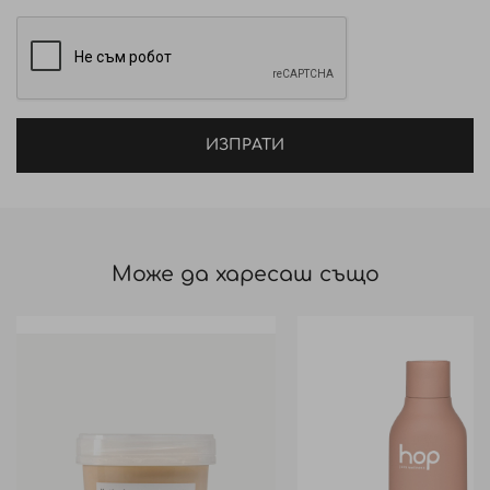
нуждите на скалпа и косата.
Начин на приложение: Нанесете шампоана на
влажна коса. Масажирайте до образуването на
пяна. Изплакнете. Повторете, ако е необходимо.
ИЗПРАТИ
Може да харесаш също