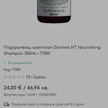
Преминете
към
Подхранващ шампоан Davines NT Nourishing
началото
Shampoo 250ml – 71300
на
галерия
В наличност
със
Код
71300
снимки
(0) |
Оцени
24,00 €
/
46,94 лв.
Валутен курс: 1 EUR = 1.95583 BGN
Поръчай сега и получи в срок от 2-3 дни!