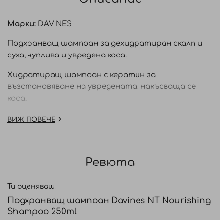
Марки:
DAVINES
Подхранващ шампоан за дехидратиран скалп и
суха, чуплива и увредена коса.
Хидратиращ шампоан с кератин за
възстановяване на увредената, накъсваща се
коса.
Davines NaturalTech Nourishing Shampoo е
ВИЖ ПОВЕЧЕ
шампоан с богата пяна за нежно, но ефективно
почистване на сухата, увредена коса. Една
терапия за косата с хидратиращо действие,
Ревюта
която не променя структурата на косъма.
Разплита косата деликатно. Придава свежест и
Ти оценяваш:
ревитализира.
Подхранващ шампоан Davines NT Nourishing
Подходящ за: Суха, дехидратирана, увредена коса
Shampoo 250ml