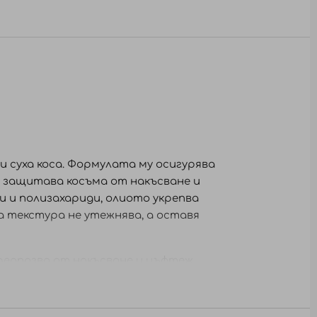
 суха коса. Формулата му осигурява
и защитава косъма от накъсване и
 и полизахариди, олиото укрепва
а текстура не утежнява, а оставя
Предпазва от накъсване и цъфтеж
жнява косата
та. Не изплаквайте. Оформете по