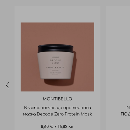
MONTIBELLO
Възстановяваща протеинова
N
маска Decode Zero Protein Mask
ПОД
50ml
8,60 €
/
16,82 лв.