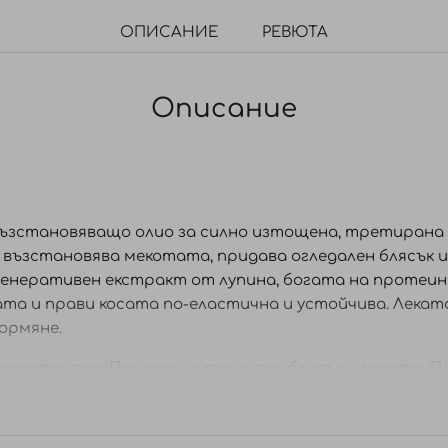
ОПИСАНИЕ
РЕВЮТА
Описание
възстановяващо олио за силно изтощена, третирана и
 възстановява мекотата, придава огледален блясък 
енеративен екстракт от лупина, богата на протеини
та и прави косата по-еластична и устойчива. Лекат
формяне.
едената коса ·Придава интензивен блясък и мекота ·
лажда и улеснява оформянето ·Не омазнява и не уте
и върху влажна или суха коса по дължините и краища