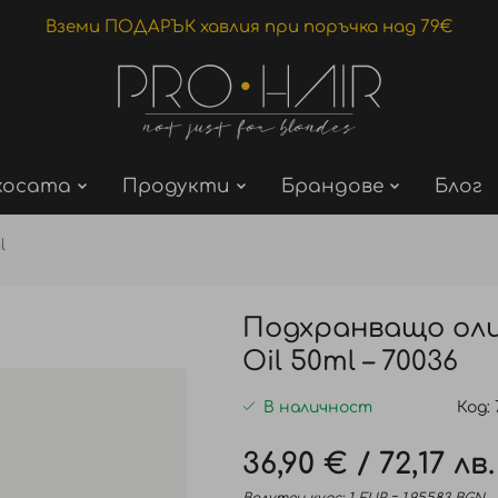
Вземи ПОДАРЪК хавлия при поръчка над 79€
косата
Продукти
Брандове
Блог
l
Подхранващо олио
Oil 50ml – 70036
В наличност
Код
36,90 €
/
72,17 лв.