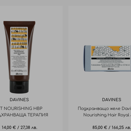
DAVINES
DAVINES
T NOURISHING HBP
Подхранващо желе Davi
ХРАНВАЩА ТЕРАПИЯ
Nourishing Hair Royal 
ТРАВЪЛ 60ML
6x8ml
14,00 €
/
27,38 лв.
85,00 €
/
166,25 лв.