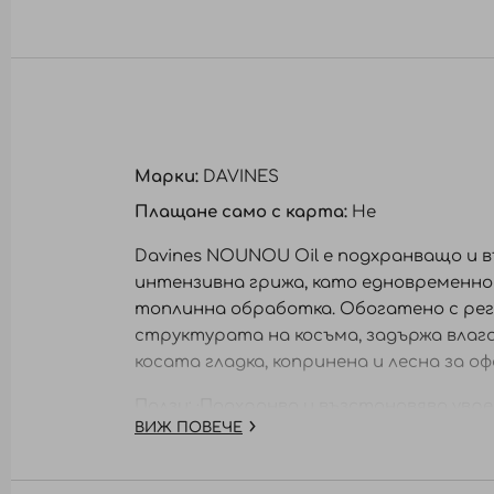
към
началото
на
галерия
със
снимки
Марки:
DAVINES
Плащане само с карта:
Не
Davines NOUNOU Oil е подхранващо и 
интензивна грижа, като едновременно
топлинна обработка. Обогатено с рег
структурата на косъма, задържа влага
косата гладка, копринена и лесна за о
Ползи: ·Подхранва и възстановява увр
ВИЖ ПОВЕЧЕ
·Осигурява термозащита до 230°C ·Заг
Начин на употреба: Нанесете 2–3 капк