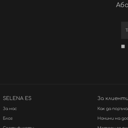
Або
SELENA ES
За клиент
За нас
Как да поръч
Блог
Начини на до