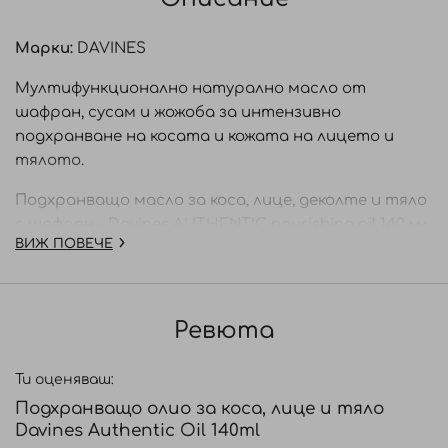
Марки:
DAVINES
Мултифункционално натурално масло от
шафран, сусам и жожоба за интензивно
подхранване на косата и кожата на лицето и
тялото.
Подхранващо масло за коса, лице, деколте и тяло
с шафран - Davines AUTHENTIC nourishing oil 140 мл.
ВИЖ ПОВЕЧЕ
Davines Authentic Nourishing Oil е мултиактивно
масло за коса, лице и тяло. Формулирано със 100%
натурални съставки, откойто 30% органично
Ревюта
шафраново масло. Възстановява
благосъстоянието на кожата и косата.
Ти оценяваш:
Предпазва от вредните въздействия на
Подхранващо олио за коса, лице и тяло
свободните радикали. Придава много мекота и
Davines Authentic Oil 140ml
блясък.