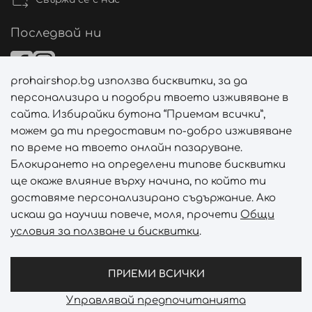
За лицето: Препоръчва се за подхранванщо
действие върху кожата. Използвайте няколко
Последвай ни
капки. Ненесете с леки масажни движения върху
кожата на лицето и деколтето.
prohairshop.bg използва бисквитки, за да
За тялото: За суха кожа, която се нуждае от
Начини на плащане
персонализира и подобри твоето изживяване в
интензивно подхранване и мекота. Нанесете на
сайта. Избирайки бутона “Приемам всички”,
чиста кожа с масажни движения. Не изплаквайте.
можем да ти предоставим по-добро изживяване
по време на твоето онлайн пазаруване.
Начини на доставка
Блокирането на определени типове бисквитки
ще окаже влияние върху начина, по който ти
доставяме персонализирано съдържание. Ако
искаш да научиш повече, моля, прочети
Общи
условия за ползване и бисквитки
.
Абонирай се за PROHAIRSHOP CLUB!
Отключи ексклузивни отстъпки и лимитирани предложен
ПРИЕМИ ВСИЧКИ
Управлявай предпочитанията
Prohair Shop © 2026 - Всички права запазени