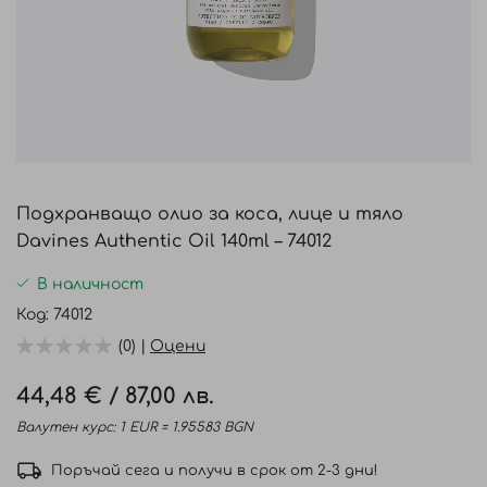
Преминете
към
Подхранващо олио за коса, лице и тяло
началото
Davines Authentic Oil 140ml – 74012
на
галерия
В наличност
със
Код
74012
снимки
(0) |
Оцени
44,48 €
/
87,00 лв.
Валутен курс: 1 EUR = 1.95583 BGN
Поръчай сега и получи в срок от 2-3 дни!