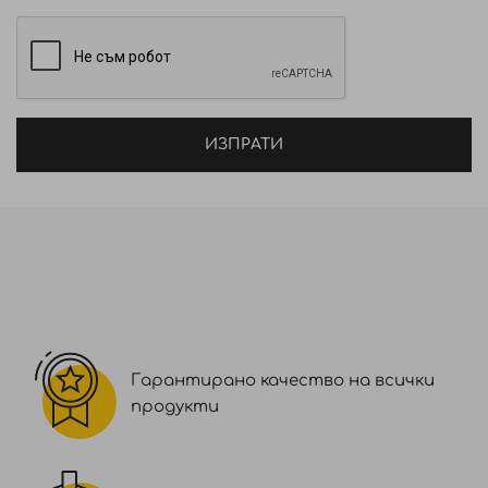
омега-3 и омега-6 мастни киселини, както и на
витамин Е.
- Действа реструктуриращо на база високия
процент протеини и основни аминокиселини
(метионин и триптофан).
ИЗПРАТИ
- Eфективно блокира действието на свободните
радикали, тъй като е богат на калций, фосфор и
желязо, селен, калий, магнезий и избрани
витамини (тиамин, пиридоксин, ниацин, фолати,
рибофлавин, А, Е, B6).
- Омекотавя кожата и косаса.
- Органично масло от жожоба: повишава блясъка,
Гарантирано качество на всички
дарява с мекота кожата и косата.
продукти
- Без парабени, силикони, изкуствени оцветители
и PEG.