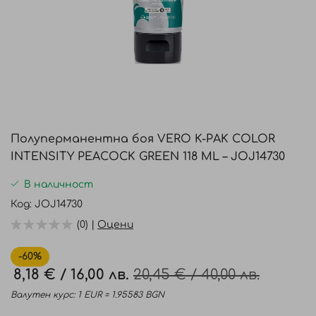
Преминете
към
Полуперманентна боя VERO K-PAK COLOR
началото
INTENSITY PEACOCK GREEN 118 ML – JOJ14730
на
галерия
В наличност
със
Код
JOJ14730
снимки
(0) |
Оцени
-60%
8,18 €
/
16,00 лв.
20,45 €
/
40,00 лв.
Промо
цена
Валутен курс: 1 EUR = 1.95583 BGN