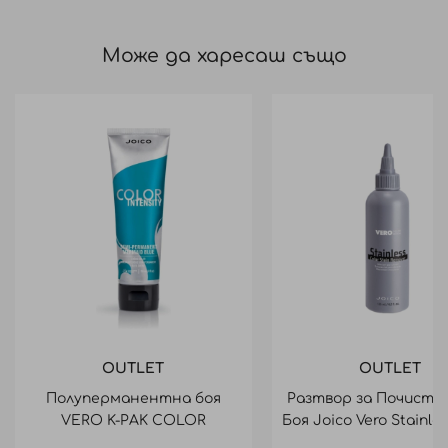
Може да харесаш също
OUTLET
OUTLET
Полуперманентна боя
Разтвор за Почиств
VERO K-PAK COLOR
Боя Joico Vero Stainle
INTENSITY MERMAID BLUE 118
Stain 118ml