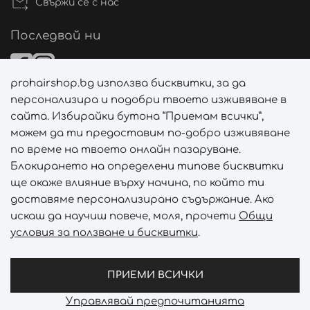
Свържи се с нас
Последвай ни
prohairshop.bg използва бисквитки, за да
Начини на плащане
персонализира и подобри твоето изживяване в
сайта. Избирайки бутона “Приемам всички”,
можем да ти предоставим по-добро изживяване
по време на твоето онлайн пазаруване.
Начини на доставка
Блокирането на определени типове бисквитки
ще окаже влияние върху начина, по който ти
доставяме персонализирано съдържание. Ако
искаш да научиш повече, моля, прочети
Общи
условия за ползване и бисквитки
.
Абонирай се за PROHAIRSHOP CLUB!
Отключи ексклузивни отстъпки и лимитирани предложен
ПРИЕМИ ВСИЧКИ
Управлявай предпочитанията
Prohair Shop © 2026 - Всички права запазени