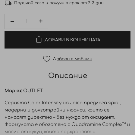
Поръчай сега и получи в срок от 2-3 дни!
ДОБАВИ В КОШНИЦАТА
Добави в любими
Описание
Марки:
OUTLET
Серията Color Intensity на Joico предлага ярки,
модерни и дълготрайни нюанси, които се
нанасят директно – без нужда от оксидант.
Формулата е обогатена с Quadramine Complex™ и
масло от кукуи, които подхранват и