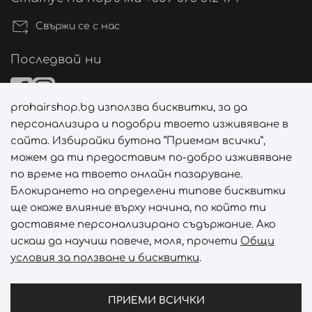
Свържи се с нас
Последвай ни
prohairshop.bg използва бисквитки, за да
Начини на плащане
персонализира и подобри твоето изживяване в
сайта. Избирайки бутона “Приемам всички”,
можем да ти предоставим по-добро изживяване
по време на твоето онлайн пазаруване.
Начини на доставка
Блокирането на определени типове бисквитки
ще окаже влияние върху начина, по който ти
доставяме персонализирано съдържание. Ако
искаш да научиш повече, моля, прочети
Общи
условия за ползване и бисквитки
.
Абонирай се за PROHAIRSHOP CLUB!
Отключи ексклузивни отстъпки и лимитирани предложен
ПРИЕМИ ВСИЧКИ