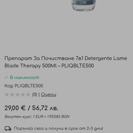
Преминете
към
Препарат За Почистване 7в1 Detergente Lame
началото
Blade Therapy 500Ml – PLIQBLTE500
на
галерия
В наличност
със
Код
PLIQBLTE500
снимки
(0) |
Оцени
29,00 €
/
56,72 лв.
Валутен курс: 1 EUR = 1.95583 BGN
Поръчай сега и получи в срок от 2-3 дни!