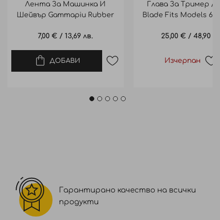
Лента За Машинка И
Глава За Тример / 
Шейвър Gammapiu Rubber
Blade Fits Models 633
Grip For Clipper And Shaver
7,00 €
/
13,69 лв.
25,00 €
/
48,90 лв
Изчерпан
ДОБАВИ
Гарантирано качество на всички
продукти