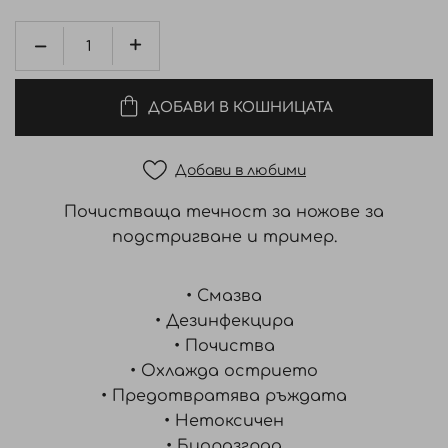
ДОБАВИ В КОШНИЦАТА
Добави в любими
Почистваща течност за
ножове за
подстригване и
тример.
• Смазва
• Дезинфекцира
• Почиства
• Охлажда острието
• Предотвратява ръждата
• Нетоксичен
• Биоразград