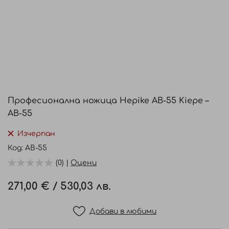
Преминете
към
Професионална ножица Hepike AB-55 Kiepe –
началото
AB-55
на
галерия
Изчерпан
със
Код
AB-55
снимки
(0) |
Оцени
271,00 €
/
530,03 лв.
Добави в любими