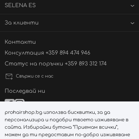
SELENA ES
За клиенти
Контакти
Консултация +359 894 474 946
Статус на поръчки +359 893 312 174
Свържи се с нас
Последвай ни
prohairshop.bg използва бисквитки, за да
Начини на плащане
персонализира и подобри твоето изживяване в
сайта. Избирайки бутона “Приемам всички”,
можем да ти предоставим по-добро изживяване