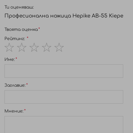
Ти оценяваш:
Професионална ножица Hepike AB-55 Kiepe
Твоята оценка
Рейтинг:
1
2
3
4
5
Име:
star
stars
stars
stars
stars
Заглавиe:
Мнение: