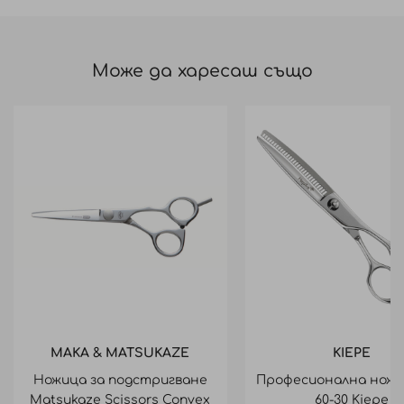
Може да харесаш също
MAKA & MATSUKAZE
KIEPE
Ножица за подстригване
Професионална ножи
Matsukaze Scissors Convex
60-30 Kiepe