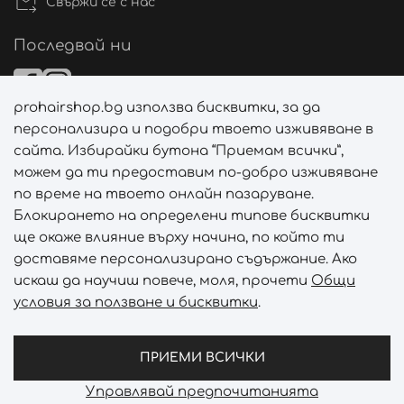
Свържи се с нас
Последвай ни
prohairshop.bg използва бисквитки, за да
Начини на плащане
персонализира и подобри твоето изживяване в
сайта. Избирайки бутона “Приемам всички”,
можем да ти предоставим по-добро изживяване
по време на твоето онлайн пазаруване.
Начини на доставка
Блокирането на определени типове бисквитки
ще окаже влияние върху начина, по който ти
доставяме персонализирано съдържание. Ако
искаш да научиш повече, моля, прочети
Общи
условия за ползване и бисквитки
.
Абонирай се за PROHAIRSHOP CLUB!
Отключи ексклузивни отстъпки и лимитирани предложен
ПРИЕМИ ВСИЧКИ
Управлявай предпочитанията
Prohair Shop © 2026 - Всички права запазени