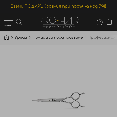
Вземи ПОДАРЪК хавлия при поръчка над 79€
меню
Уреди
Ножици за подстригване
Професионална
Преминете
към
края
на
галерията
на
изображенията