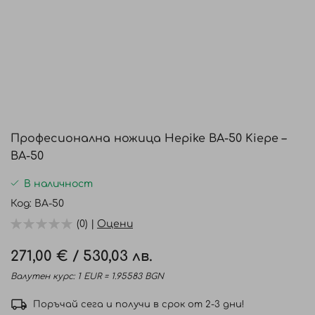
Преминете
към
Професионална ножица Hepike BA-50 Kiepe –
началото
BA-50
на
галерия
В наличност
със
Код
BA-50
снимки
(0) |
Оцени
271,00 €
/
530,03 лв.
Валутен курс: 1 EUR = 1.95583 BGN
Поръчай сега и получи в срок от 2-3 дни!