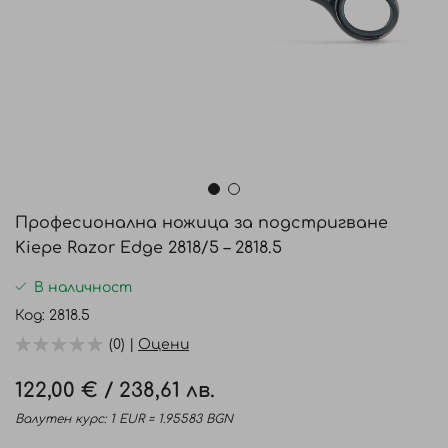
Преминете
към
Професионална ножица за подстригване
началото
Kiepe Razor Edge 2818/5 – 2818.5
на
галерия
В наличност
със
Код
2818.5
снимки
(0) |
Оцени
122,00 €
/
238,61 лв.
Валутен курс: 1 EUR = 1.95583 BGN