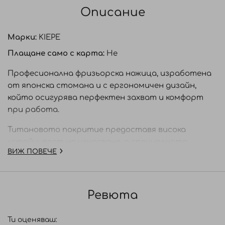
Описание
Марки:
KIEPE
Плащане само с карта:
Не
Професионална фризьорска ножица, изработена
от японска стомана и с ергономичен дизайн,
който осигурява перфектен захват и комфорт
при работа.
Титановото покритие предоставя висока
устойчивост на износване, а специалната
ВИЖ ПОВЕЧЕ
термична обработка (ice-tempered) в
контролирана атмосфера гарантира
дълготрайност и изключителна твърдост.
Ревюта
Ножицата е подходяща за прецизни слайд
(плъзгащи) подстрижки, дори на суха коса,
Ти оценяваш:
благодарение на изключително острието.