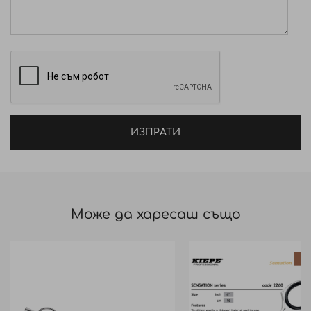
Лазерен контрол за гарантиране на високо
качество на продукта
Черно титаново покритие за изключителна
устойчивост на износване.
ИЗПРАТИ
Може да харесаш също