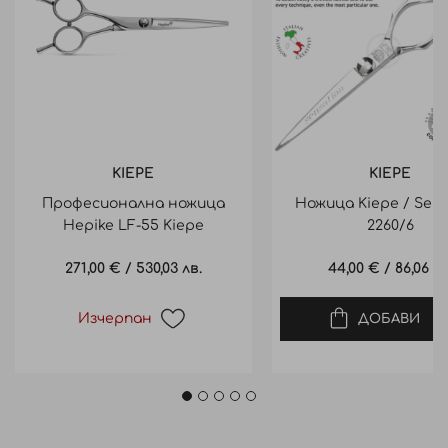
KIEPE
KIEPE
Професионална ножица
Ножица Kiepe / Sens
Hepike LF-55 Kiepe
2260/6
271,00 €
/
530,03 лв.
44,00 €
/
86,06 лв
Изчерпан
ДОБАВИ