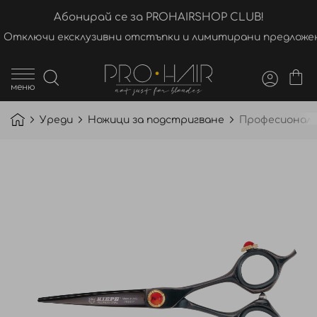
Абонирай се за PROHAIRSHOP CLUB!
Отключи ексклузивни отстъпки и лимитирани предложен
меню
Уреди
Ножици за подстригване
Професионална
Преминете
към
края
на
галерията
на
изображенията