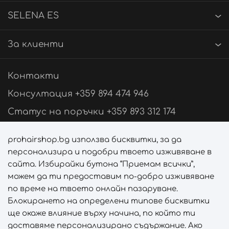
SELENA ES
За клиенти
Контакти
Консултация +359 894 474 946
Статус на поръчки +359 893 312 174
Свържи се с нас
prohairshop.bg използва бисквитки, за да
персонализира и подобри твоето изживяване в
Последвай ни
сайта. Избирайки бутона “Приемам всички”,
можем да ти предоставим по-добро изживяване
по време на твоето онлайн пазаруване.
Блокирането на определени типове бисквитки
Начини на плащане
ще окаже влияние върху начина, по който ти
доставяме персонализирано съдържание. Ако