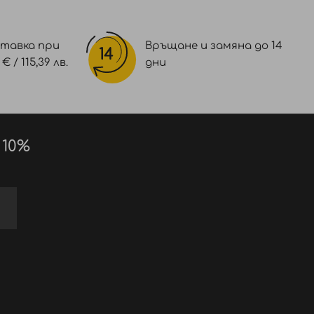
тавка при
Връщане и замяна до 14
 / 115,39 лв.
дни
 10%