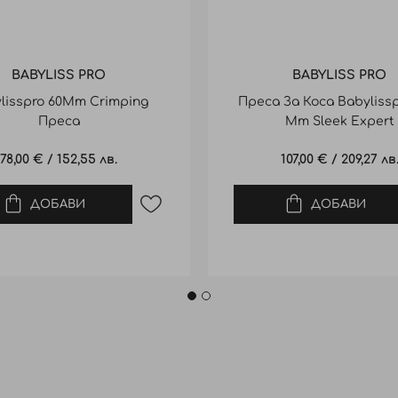
BABYLISS PRO
BABYLISS PRO
lisspro 60Mm Crimping
Преса За Коса Babylissp
Преса
Mm Sleek Expert
78,00 €
/
152,55 лв.
107,00 €
/
209,27 лв
ДОБАВИ
ДОБАВИ