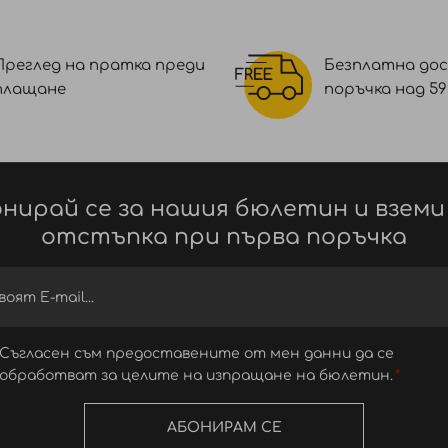
Преглед на пратка преди
Безплатна дос
плащане
поръчка над 59 €
нирай се за нашия бюлетин и вземи
отстъпка при първа поръчка
Съгласен съм предоставените от мен данни да се
обработват за целите на изпращане на бюлетин.
АБОНИРАМ СЕ