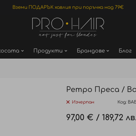
Вземи ПОДАРЪК хавлия при поръчка над 79€
косата
Продукти
Брандове
Блог
Ретро Преса / Ba
Изчерпан
Код
BA
97,00 €
/
189,72 лв