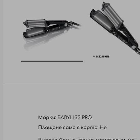
Преминете
към
началото
на
галерия
със
снимки
Марки:
BABYLISS PRO
Плащане само с карта:
Не