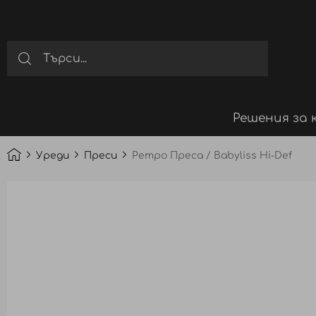
Решения за 
Уреди
Преси
Ретро Преса / Babyliss Hi-Def
Преминете
към
края
на
галерията
на
изображенията