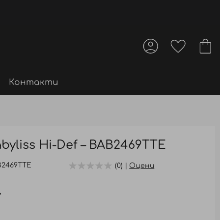
Контакти
byliss Hi-Def – BAB2469TTE
B2469TTE
(0) |
Оцени
.