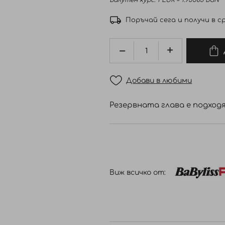
Валутен курс: 1 EUR = 1.95583 BGN
Поръчай сега и получи в ср
Добави в любими
Резервната глава е подходящ
Виж всичко от: