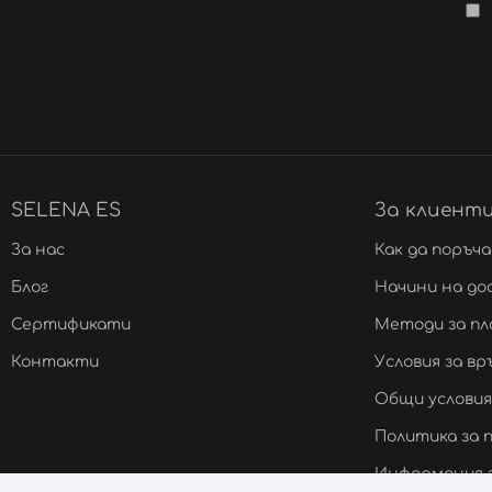
SELENA ES
За клиент
За нас
Как да поръч
Блог
Начини на до
Сертификати
Методи за п
Контакти
Условия за в
Общи условия
Политика за
Информация з