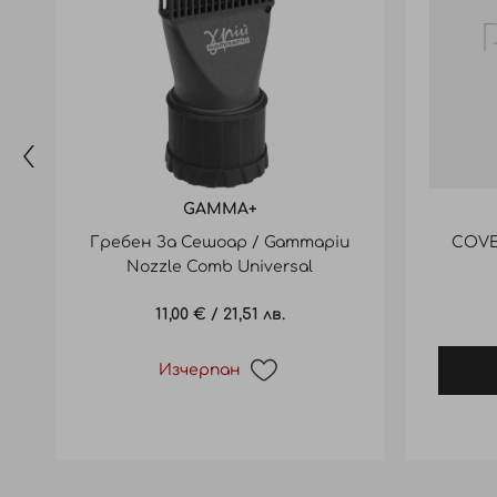
GAMMA+
Гребен За Сешоар / Gammapiu
COVE
Nozzle Comb Universal
11,00 €
/
21,51 лв.
Изчерпан