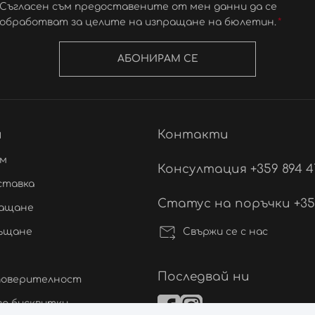
Съгласен съм предоставените от мен данни да се
обработват за целите на изпращане на бюлетин.
АБОНИРАМ СЕ
и
Контакти
ам
Консултация +359 894 4
ставка
Статус на поръчки +359 
лащане
Свържи се с нас
ръщане
Последвай ни
 поверителност
а бисквитки