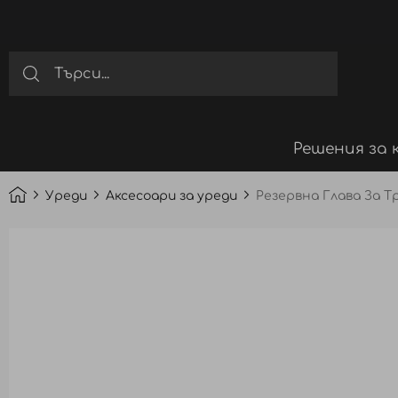
Решения за 
Уреди
Аксесоари за уреди
Резервна Глава За Тр
Преминете
към
края
на
галерията
на
изображенията