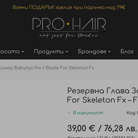
Вземи ПОДАРЪК хавлия при поръчка над 79€
косата
Продукти
Брандове
Блог
имер Babyliss Pro / Blade For Skeleton Fx
Резервна Глава За
For Skeleton Fx –
В наличност
Код
39,00 €
/
76,28 лв.