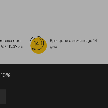
тавка при
Връщане и замяна до 14
 / 115,39 лв.
дни
 10%