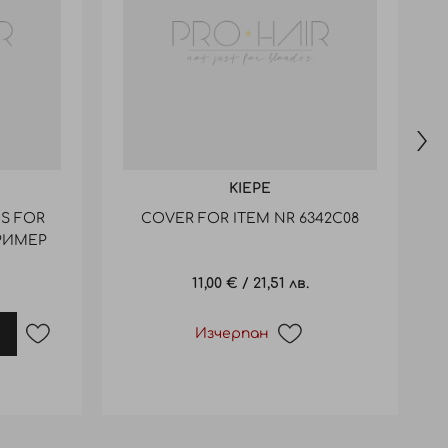
KIEPE
S FOR
COVER FOR ITEM NR 6342C08
ТРИМЕР
11,00 €
/
21,51 лв.
Изчерпан