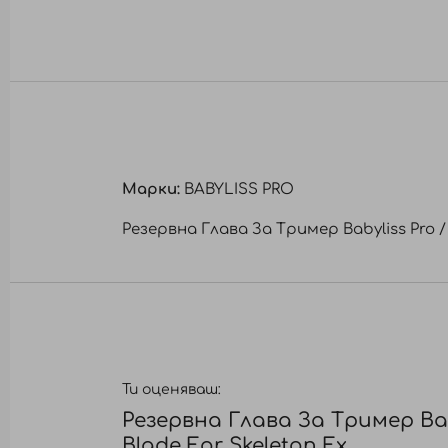
към
началото
на
галерия
със
снимки
Марки:
BABYLISS PRO
Резервна Глава За Тример Babyliss Pro / 
Ти оценяваш:
Резервна Глава За Тример Bab
Blade For Skeleton Fx