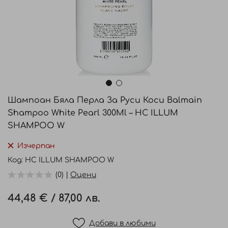
Преминете
към
Шампоан Бяла Перла За Руси Коси Balmain
началото
Shampoo White Pearl 300Ml – HC ILLUM
на
SHAMPOO W
галерия
със
Изчерпан
снимки
Код
HC ILLUM SHAMPOO W
(0) |
Оцени
44,48 €
/
87,00 лв.
Добави в любими