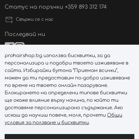
Статус на поръчки +359 893 312 174
Свържи се с нас
Последвай ни
prohairshop.bg използва бисквитки, за да
Начини на плащане
персонализира и подобри твоето изживяване в
сайта. Избирайки бутона “Приемам всички”,
можем да ти предоставим по-добро изживяване
по време на твоето онлайн пазаруване.
Начини на доставка
Блокирането на определени типове бисквитки
ще окаже влияние върху начина, по който ти
доставяме персонализирано съдържание. Ако
искаш да научиш повече, моля, прочети
Общи
условия за ползване и бисквитки
.
Абонирай се за PROHAIRSHOP CLUB!