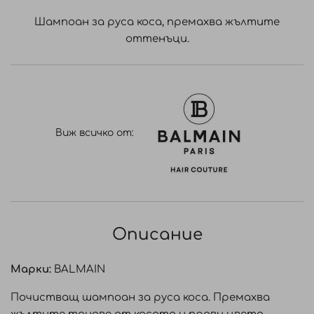
Шампоан за руса коса, премахва жълтите
оттенъци.
Виж всичко от:
Описание
Марки:
BALMAIN
Почистващ шампоан за руса коса. Премахва