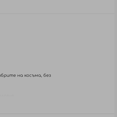
брите на косъма, без
ология
Без натриев хлорид