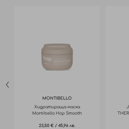
MONTIBELLO
Хидратираща маска
J
Montibello Hop Smooth
THER
Hydration Mask 200ml
23,50 €
/
45,96 лв.