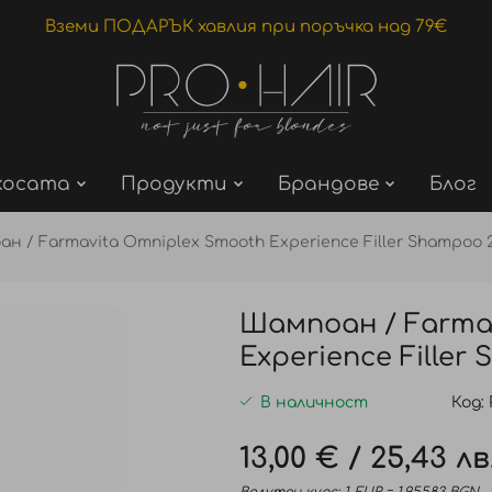
Вземи ПОДАРЪК хавлия при поръчка над 79€
косата
Продукти
Брандове
Блог
н / Farmavita Omniplex Smooth Experience Filler Shampoo 
Шампоан / Farma
Experience Filler
В наличност
Код
13,00 €
/
25,43 лв