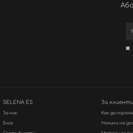
Або
SELENA ES
За клиент
За нас
Как да поръч
Блог
Начини на до