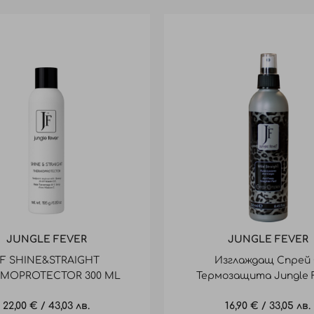
JUNGLE FEVER
JUNGLE FEVER
F SHINE&STRAIGHT
Изглаждащ Спрей
MOPROTECTOR 300 ML
Термозащита Jungle 
ТЕРМОЗАЩИТА
Wild Straight 250M
22,00 €
/
43,03 лв.
16,90 €
/
33,05 лв.