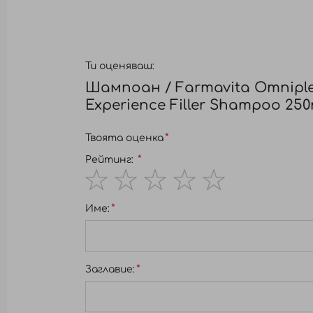
Ти оценяваш:
Шампоан / Farmavita Omnipl
Experience Filler Shampoo 250
Твоята оценка
Рейтинг:
1
2
3
4
5
Име:
star
stars
stars
stars
stars
Заглавиe: