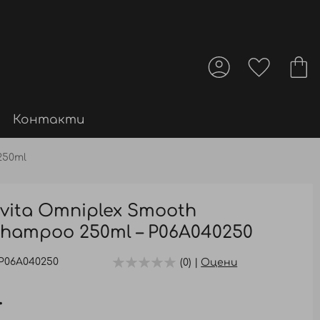
Контакти
250ml
vita Omniplex Smooth
 Shampoo 250ml – P06A040250
P06A040250
(0) |
Оцени
.