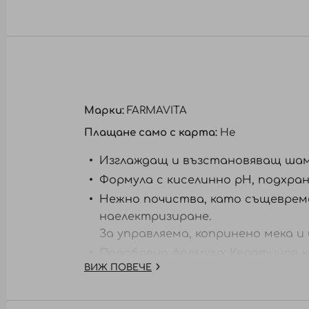
към
началото
на
галерия
със
снимки
Марки:
FARMAVITA
Плащане само с карта:
Не
Изглаждащ и възстановяващ шам
Формула с киселинно рН, подхран
Нежно почиства, като същевреме
наелектризиране.
За управляема, копринено мека и
Подобрена формула: Кератинов к
ВИЖ ПОВЕЧЕ
Начин на употреба:
Нанесете върху