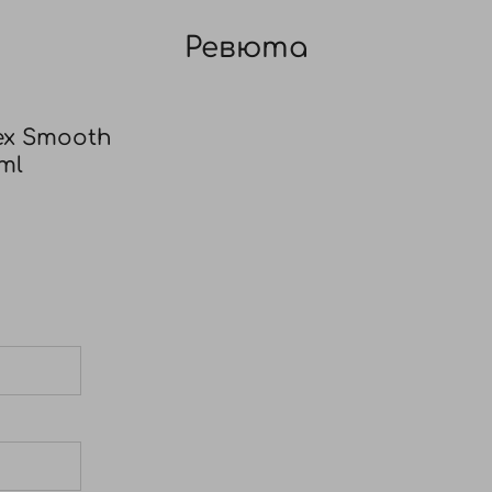
Ревюта
ex Smooth
ml