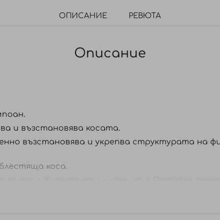
ОПИСАНИЕ
РЕВЮТА
Описание
поан.
ва и възстановява косата.
нно възстановява и укрепва структурата на фи
 блестяща коса.
омплекс + Хиалуронова киселина + Omniplex техн
 мокра коса, масажирайте нежно и изплакнете. 