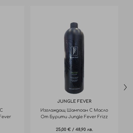
JUNGLE FEVER
 С
Изглаждащ Шампоан С Масло
Fever
От Бурити Jungle Fever Frizz
l
Out 1000Ml
25,00 €
/
48,90 лв.