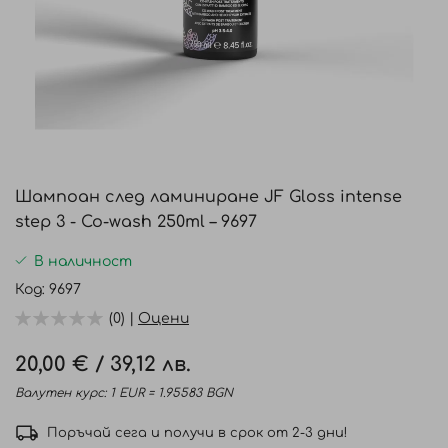
Преминете
към
Шампоан след ламиниране JF Gloss intense
началото
step 3 - Co-wash 250ml – 9697
на
галерия
В наличност
със
Код
9697
снимки
(0) |
Оцени
20,00 €
/
39,12 лв.
Валутен курс: 1 EUR = 1.95583 BGN
Поръчай сега и получи в срок от 2-3 дни!