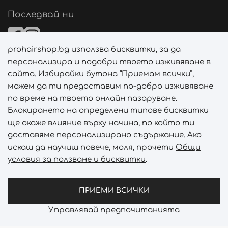
Последвай ни
prohairshop.bg използва бисквитки, за да
Начини на плащане
персонализира и подобри твоето изживяване в
сайта. Избирайки бутона “Приемам всички”,
можем да ти предоставим по-добро изживяване
по време на твоето онлайн пазаруване.
Начини на доставка
Блокирането на определени типове бисквитки
ще окаже влияние върху начина, по който ти
доставяме персонализирано съдържание. Ако
искаш да научиш повече, моля, прочети
Общи
условия за ползване и бисквитки
.
Абонирай се за PROHAIRSHOP CLUB!
Отключи ексклузивни отстъпки и лимитирани предложен
ПРИЕМИ ВСИЧКИ
Управлявай предпочитанията
Prohair Shop © 2026 - Всички права запазени