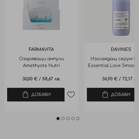
FARMAVITA
DAVINES
Озаряващи ампули
Изглаждащ серум Da
Amethyste Nutri
Essential Love Smoot
Luminescence Nutri Lotion
150ml
30,00 €
/
58,67 лв.
36,90 €
/
72,17 лв
ДОБАВИ
ДОБАВИ