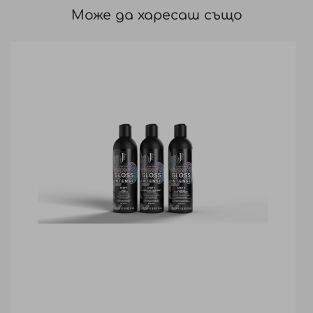
Може да харесаш също