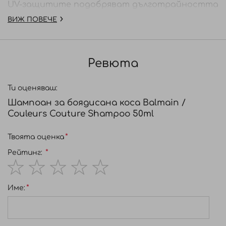
UV-защитите подобряват дълготрайността
на цветовете.
ВИЖ ПОВЕЧЕ
Начин на употреба:
Нанесете върху мокра
коса, масажирайте леко и изплакнете.
Ревюта
Ти оценяваш:
Шампоан за боядисана коса Balmain /
Couleurs Couture Shampoo 50ml
Твоята оценка
Рейтинг:
1
2
3
4
5
Име:
star
stars
stars
stars
stars