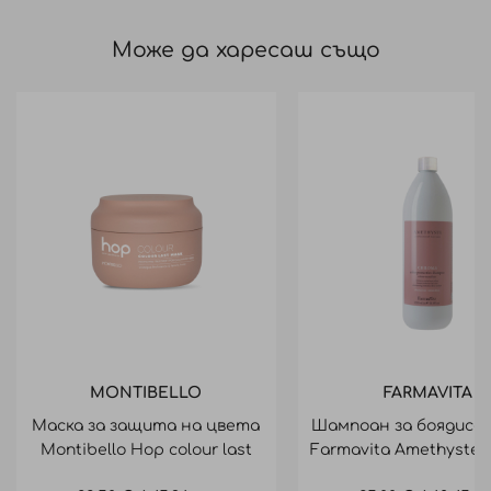
Може да харесаш също
MONTIBELLO
FARMAVITA
Маска за защита на цвета
Шампоан за боядисан
Montibello Hop colour last
Farmavita Amethyste
mask 200ml
Shampoo 1000m