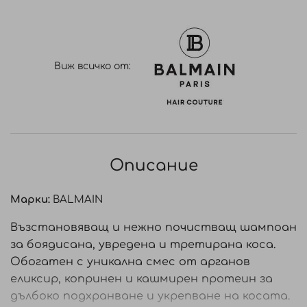
Виж всичко от:
Описание
Марки:
BALMAIN
Възстановяващ и нежно почистващ шампоан
за боядисана, увредена и третирана коса.
Обогатен с уникална смес от арганов
еликсир, копринен и кашмирен протеин за
дълбоко подхранване и укрепване на косата.