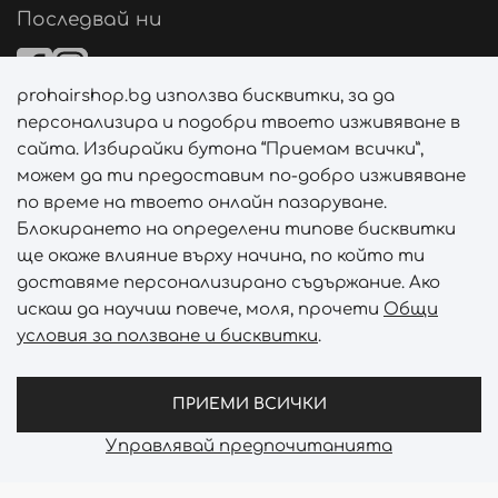
Последвай ни
prohairshop.bg използва бисквитки, за да
Начини на плащане
персонализира и подобри твоето изживяване в
сайта. Избирайки бутона “Приемам всички”,
можем да ти предоставим по-добро изживяване
по време на твоето онлайн пазаруване.
Начини на доставка
Блокирането на определени типове бисквитки
ще окаже влияние върху начина, по който ти
доставяме персонализирано съдържание. Ако
искаш да научиш повече, моля, прочети
Общи
условия за ползване и бисквитки
.
Абонирай се за PROHAIRSHOP CLUB!
Отключи ексклузивни отстъпки и лимитирани предложен
ПРИЕМИ ВСИЧКИ
Управлявай предпочитанията
Prohair Shop © 2026 - Всички права запазени
Онлайн магазин от