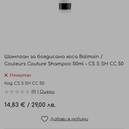
Преминете
към
Шампоан за боядисана коса Balmain /
началото
Couleurs Couture Shampoo 50ml – CS S SH CC 50
на
галерия
Изчерпан
със
Код
CS S SH CC 50
снимки
(0) |
Оцени
14,83 €
/
29,00 лв.
Добави в любими