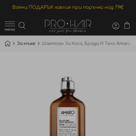
Вземи ПОДАРЪК хавлия при поръчка над 79€
меню
За мъже
Шампоан За Коса, Брада И Тяло Amaro / A
Преминете
към
края
на
галерията
на
изображенията