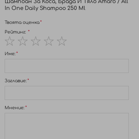
Шампоан За Коса, Брада И Тяло Amaro / All
In One Daily Shampoo 250 Ml
Твоята оценка
Рейтинг:
1
2
3
4
5
Име:
star
stars
stars
stars
stars
Заглавиe:
Мнение: