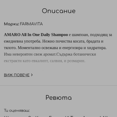
Описание
Марки:
FARMAVITA
AMARO All In One Daily Shampoo
e шампоан, подходящ за
ежедневна употреба. Нежно почиства косата, брадата и
тялото. Моментално освежава и енергизира и хидратира.
Има невероятен свеж аромат.
Съдържа ботанически
екстракти като евкалипт, салвия, и розмарин.
Активни съставки:
Градински
ВИЖ ПОВЕЧЕ
чай;
Евкалипт;
Розмарин;
Хиперикум;
Бял равнец;
Хининово
дърво;
Куилая;
Бяла бреза;
Мента.
Начин на употреба:
Нанесете на мокра коса,
Ревюта
брада и тяло, масажирайте нежно и отмийте.
Ти оценяваш: