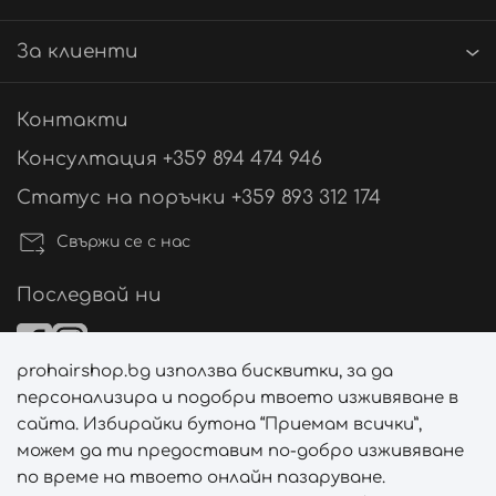
За клиенти
Контакти
Консултация +359 894 474 946
Статус на поръчки +359 893 312 174
Свържи се с нас
Последвай ни
prohairshop.bg използва бисквитки, за да
Начини на плащане
персонализира и подобри твоето изживяване в
сайта. Избирайки бутона “Приемам всички”,
можем да ти предоставим по-добро изживяване
по време на твоето онлайн пазаруване.