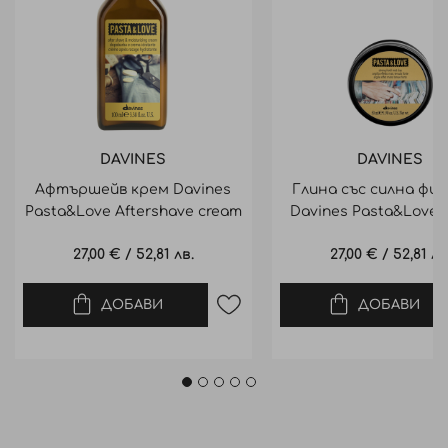
DAVINES
DAVINES
Афтършейв крем Davines
Глина със силна фик
Pasta&Love Aftershave cream
Davines Pasta&Love S
100ml
Clay 50ml
27,00 €
/
52,81 лв.
27,00 €
/
52,81 лв
ДОБАВИ
ДОБАВИ