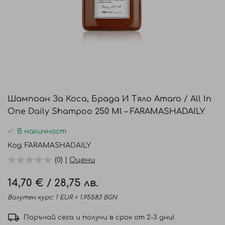
Преминете
към
Шампоан За Коса, Брада И Тяло Amaro / All In
началото
One Daily Shampoo 250 Ml – FARAMASHADAILY
на
галерия
В наличност
със
Код
FARAMASHADAILY
снимки
(0) |
Оцени
14,70 €
/
28,75 лв.
Валутен курс: 1 EUR = 1.95583 BGN
Поръчай сега и получи в срок от 2-3 дни!