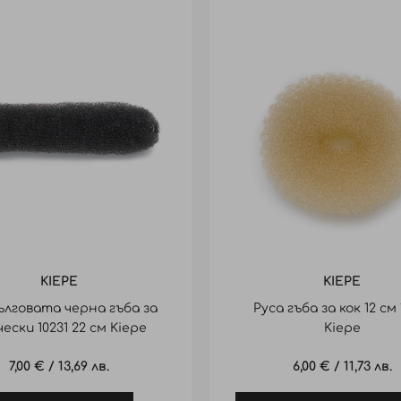
KIEPE
KIEPE
лговата черна гъба за
Руса гъба за кок 12 см 
ески 10231 22 см Kiepe
Kiepe
7,00 €
/
13,69 лв.
6,00 €
/
11,73 лв.