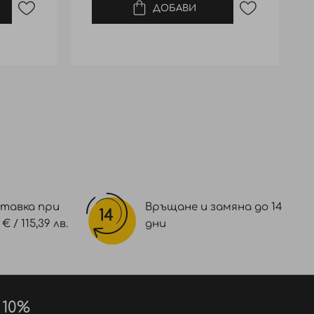
ДОБАВИ
тавка при
Връщане и замяна до 14
 / 115,39 лв.
дни
 10%