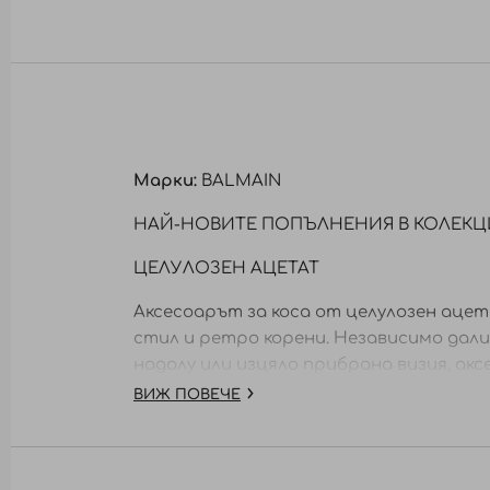
към
началото
на
галерия
със
снимки
Марки:
BALMAIN
НАЙ-НОВИТЕ ПОПЪЛНЕНИЯ В КОЛЕКЦ
ЦЕЛУЛОЗЕН АЦЕТАТ
Аксесоарът за коса от целулозен ацет
стил и ретро корени. Независимо дал
надолу или изцяло прибрана визия, акс
ВИЖ ПОВЕЧЕ
Ластикът гарантира, че косата е пр
подходяща за всеки тип коса, както за 
Завършекът на аксесоарите е луксозен