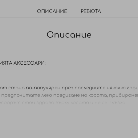
ОПИСАНИЕ
РЕВЮТА
Описание
ИЯТА АКСЕСОАРИ:
ат стана по-популярен през последните няколко годи
и предпочитате леко повдигане на косата, прибиран
есоарът стои здраво върху косата и не се плъзга.
ибрана стегнато, предотвратявайки изплъзване на щ
тънка, така и за гъста коса.
 и прецизен.