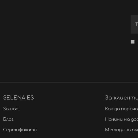
SELENA ES
За клиент
За нас
Как да поръч
Блог
Начини на до
Сертификати
Методи за п