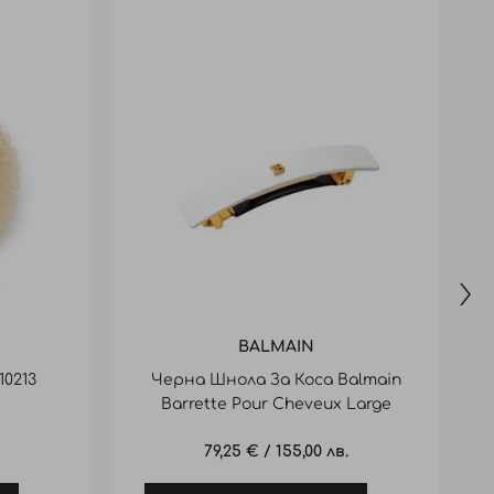
BALMAIN
10213
Черна Шнола За Коса Balmain
Barrette Pour Cheveux Large
White
79,25 €
/
155,00 лв.