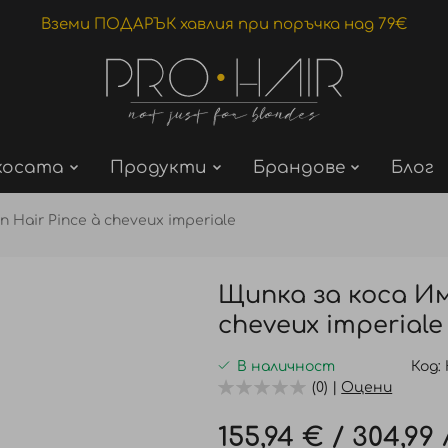
Вземи ПОДАРЪК хавлия при поръчка над 79€
косата
Продукти
Брандове
Блог
 Hair Pince à cheveux imperiale
Щипка за коса Им
cheveux imperiale
В наличност
Код
(0) |
Оцени
155,94 €
/
304,99 