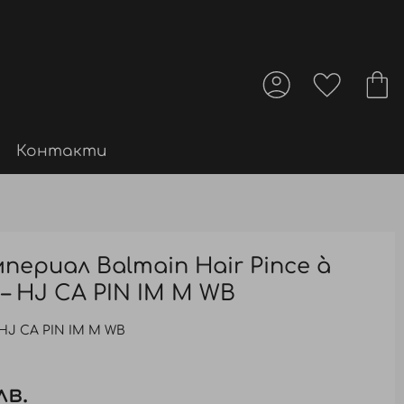
Контакти
периал Balmain Hair Pince à
 – HJ CA PIN IM M WB
HJ CA PIN IM M WB
лв.