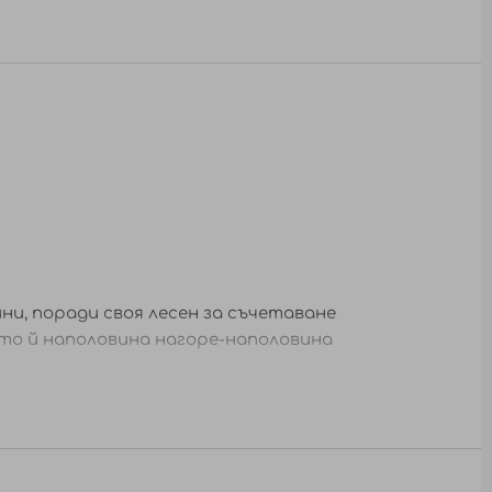
ни, поради своя лесен за съчетаване
ето й наполовина нагоре-наполовина
ипката. Следователно щипката е