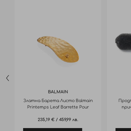
BALMAIN
Златна Барета Листо Balmain
Продъ
Printemps Leaf Barrette Pour
прич
Cheveux
235,19 €
/
459,99 лв.