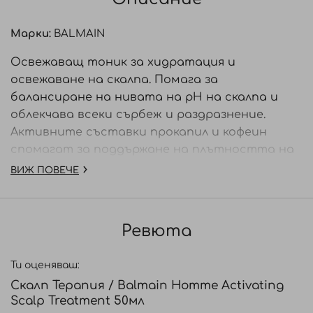
Марки:
BALMAIN
Освежаващ тоник за хидратация и
освежаване на скалпа. Помага за
балансиране на нивата на pH на скалпа и
облекчава всеки сърбеж и раздразнение.
Активните съставки прокапил и кофеин
спомагат за поддържане на плътността на
косата и стимулират растежа й.
ВИЖ ПОВЕЧЕ
Масажирайте тоника върху скалпа, за да
стимулирате притока на кръв.
Усъвършенстваната формула стимулира
Ревюта
растежа на косата и я прави по-здрава.
Ти оценяваш:
Начин на употреба:
Нанесете върху сух и
Скалп Терапия / Balmain Homme Activating
чист скалп. За начален косопад веднъж на
Scalp Treatment 50мл