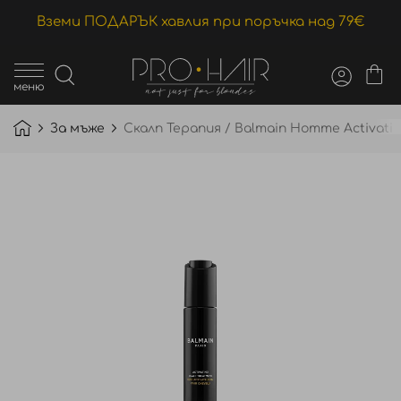
Вземи ПОДАРЪК хавлия при поръчка над 79€
меню
За мъже
Скалп Терапия / Balmain Homme Activatin
Преминете
към
края
на
галерията
на
изображенията