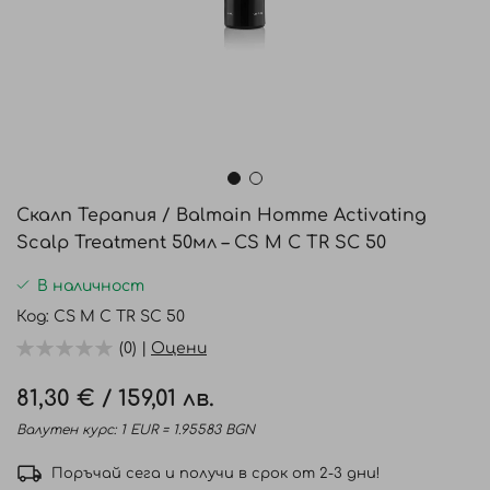
Преминете
към
Скалп Терапия / Balmain Homme Activating
началото
Scalp Treatment 50мл – CS M C TR SC 50
на
галерия
В наличност
със
Код
CS M C TR SC 50
снимки
(0) |
Оцени
81,30 €
/
159,01 лв.
Валутен курс: 1 EUR = 1.95583 BGN
Поръчай сега и получи в срок от 2-3 дни!