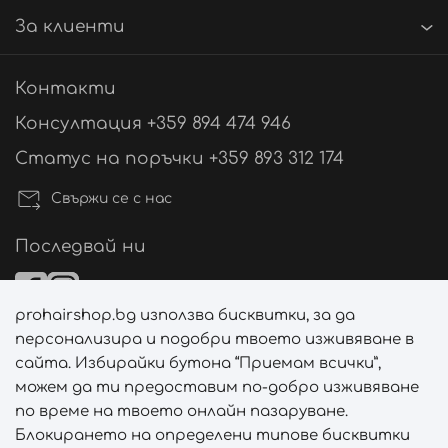
За клиенти
Контакти
Консултация +359 894 474 946
Статус на поръчки +359 893 312 174
Свържи се с нас
Последвай ни
prohairshop.bg използва бисквитки, за да
Начини на плащане
персонализира и подобри твоето изживяване в
сайта. Избирайки бутона “Приемам всички”,
можем да ти предоставим по-добро изживяване
по време на твоето онлайн пазаруване.
Начини на доставка
Блокирането на определени типове бисквитки