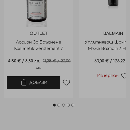
OUTLET
BALMAIN
Лосион За Бръснене
Уплътняващ Шампо
Kosimetik Gentlement /
Мъже Balmain / H
Transparent Shave 100Ml
Bodyfying Shampoo 
Промо
4,50 €
/
8,80 лв.
11,25 €
/
22,00
63,00 €
/
123,22 л
цена
лв.
Изчерпан
ДОБАВИ