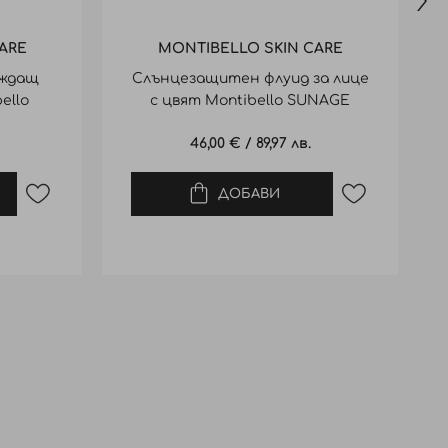
ARE
MONTIBELLO SKIN CARE
аждащ
Слънцезащитен флуид за лице
ello
с цвят Montibello SUNAGE
ml
Fluid SPF50+ 50ml
46,00 €
/
89,97 лв.
ДОБАВИ