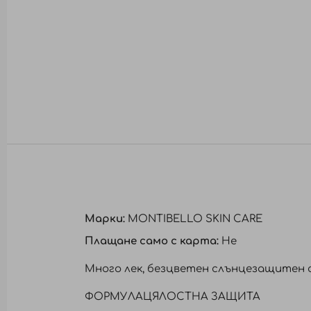
към
началото
на
галерия
със
снимки
Марки:
MONTIBELLO SKIN CARE
Плащане само с карта:
Не
Много лек, безцветен слънцезащитен фл
ФОРМУЛАЦЯЛОСТНА ЗАЩИТА