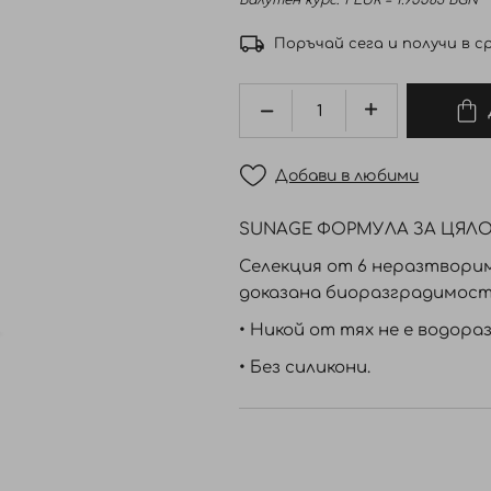
Валутен курс: 1 EUR = 1.95583 BGN
Поръчай сега и получи в ср
Добави в любими
SUNAGE ФОРМУЛА ЗА ЦЯЛ
Селекция от 6 неразтвори
доказана биоразградимост
• Никой от тях не е водора
• Без силикони.