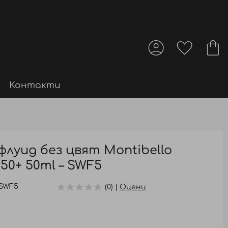
Контакти
луид без цвят Montibello
50+ 50ml – SWF5
SWF5
(0) |
Оцени