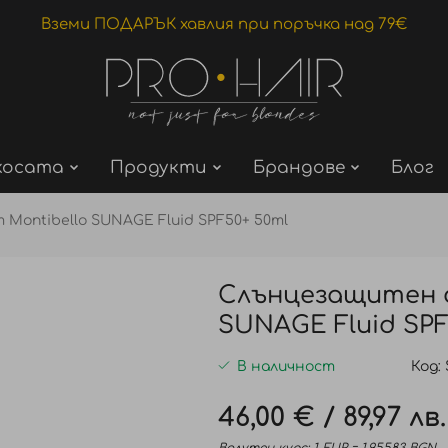
Вземи ПОДАРЪК хавлия при поръчка над 79€
косата
Продукти
Брандове
Блог
Montibello SUNAGE Fluid SPF50+ 50ml
Слънцезащитен ф
SUNAGE Fluid SPF
В наличност
Код
46,00 €
/
89,97 лв.