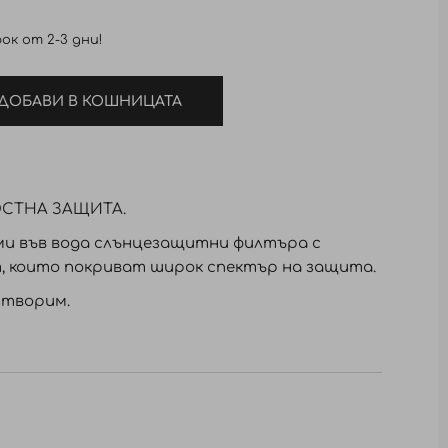
ок от 2-3 дни!
ДОБАВИ В КОШНИЦАТА
ОСТНА ЗАЩИТА.
ми във вода слънцезащитни филтъра с
, които покриват широк спектър на защита.
зтворим.