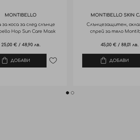
MONTIBELLO
MONTIBELLO SKIN C
 за коса за след слънце
Слънцезащитен, охл
bello Hop Sun Care Mask
спрей за тяло Montib
SUNAGE SPF50 200
25,00 €
/
48,90 лв.
45,00 €
/
88,01 лв.
ДОБАВИ
ДОБАВИ