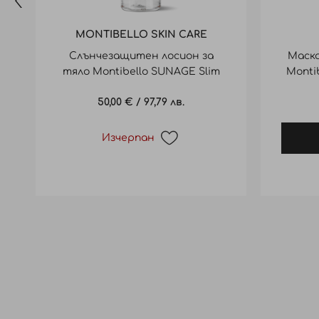
MONTIBELLO SKIN CARE
Слънчезащитен лосион за
Маска
тяло Montibello SUNAGE Slim
Monti
lotion SPF30 200ml
50,00 €
/
97,79 лв.
Изчерпан