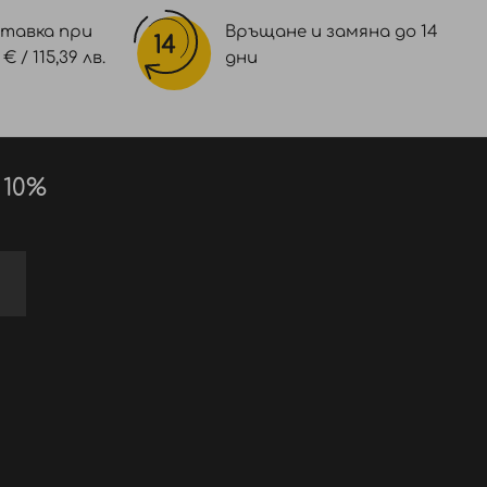
тавка при
Връщане и замяна до 14
 / 115,39 лв.
дни
 10%