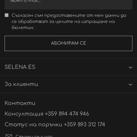
CITRICACID, LAURYL GLUCOSIDE, TOCOPHEROL,
SODIUM BENZOATE, POTASSIUM SORBATE, ACETYL
HEXAPEPTIDE-51 AMIDE.
Съгласен съм предоставените от мен данни да
се обработват за целите на изпращане на
бюлетин.
АБОНИРАМ СЕ
SELENA ES
За клиенти
Контакти
Консултация +359 894 474 946
Статус на поръчки +359 893 312 174
Свържи се с нас