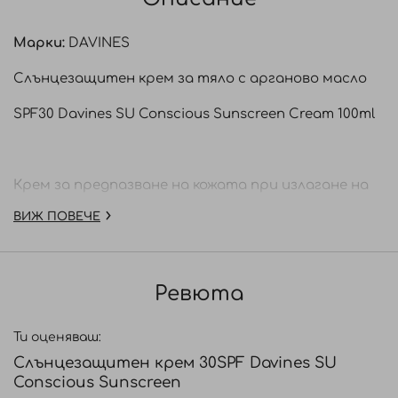
Марки:
DAVINES
Слънцезащитен крем за тяло с арганово масло
SPF30 Davines SU Conscious Sunscreen Cream 100ml
Крем за предпазване на кожата при излагане на
слънце
ВИЖ ПОВЕЧЕ
Davines SU Protective Cream e защитен крем с UV
Ревюта
филтри и арганово масло. Предпазва кожата от
вредното влияние на слънчевите лъчи и в
Ти оценяваш:
същото време подхранва, хидратира и
Слънцезащитен крем 30SPF Davines SU
омекотява. Действа антиоксидантно и
Conscious Sunscreen
противовъзпалително.