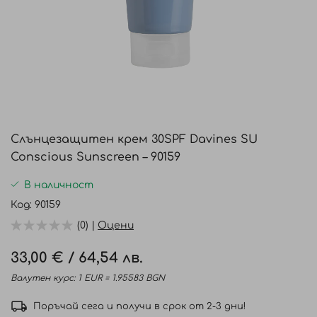
Преминете
към
Слънцезащитен крем 30SPF Davines SU
началото
Conscious Sunscreen – 90159
на
галерия
В наличност
със
Код
90159
снимки
(0) |
Оцени
33,00 €
/
64,54 лв.
Валутен курс: 1 EUR = 1.95583 BGN
Поръчай сега и получи в срок от 2-3 дни!