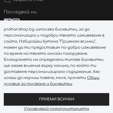
Последвай ни
prohairshop.bg използва бисквитки, за да
Начини на плащане
персонализира и подобри твоето изживяване в
сайта. Избирайки бутона “Приемам всички”,
можем да ти предоставим по-добро изживяване
по време на твоето онлайн пазаруване.
Начини на доставка
Блокирането на определени типове бисквитки
ще окаже влияние върху начина, по който ти
доставяме персонализирано съдържание. Ако
искаш да научиш повече, моля, прочети
Общи
условия за ползване и бисквитки
.
Абонирай се за PROHAIRSHOP CLUB!
Отключи ексклузивни отстъпки и лимитирани предложен
ПРИЕМИ ВСИЧКИ
Управлявай предпочитанията
Prohair Shop © 2026 - Всички права запазени