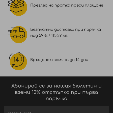
действа върху мимическите бръчки,
Преглед на пратка преди плащане
подобрявайки както статичния, така и
динамичния им вид.Има пресинаптично и
постсинаптично действие, т.е. действа преди
и след връзката между неврона и мускула.
Безплатна доставка при поръчка
БОТОКС-ПОДОБЕН ЕФЕКТ:
над 59 € / 115,39 лв.
Екстракт от акай: Екстракт от един от
плодовете с най-висока антиоксидантна
активност (75 пъти по-силен от витамин
Връщане и замяна до 14 дни
C).Съдържа високи нива на полифеноли, фенолни
киселини, флавоноиди и каротеноиди. Тези
антиоксиданти неутрализират реактивните
кислородни видове (ROS) и елиминират
Абонирай се за нашия бюлетин и
свободните радикали.
вземи 10% отстъпка при първа
Серамиди:
поръчка
Натурални междуклетъчни липиди, чиято