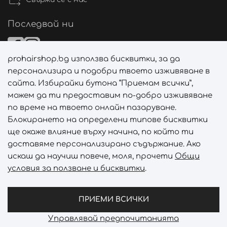
Ingredientes
Последвай ни
Water (Aqua) (Eau), Glycerin, Propanediol, C15-19
Alkane, Coco-Caprylate/Caprate, Pentylene Glycol,
Silica, 1,2-Hexanediol,
prohairshop.bg използва бисквитки, за да
Начини на плащане
персонализира и подобри твоето изживяване в
Caprylic/Capric Triglyceride, Acetyl Hexapeptide-1,
сайта. Избирайки бутона “Приемам всички”,
Acrylates/C10-30 Alkyl Acrylate Crosspolymer, Benzyl
можем да ти предоставим по-добро изживяване
Alcohol, Butylene Glycol,
по време на твоето онлайн пазаруване.
Начини на доставка
Блокирането на определени типове бисквитки
Caprylyl Glycol, Ceramide NP, Citric Acid, Collagen
ще окаже влияние върху начина, по който ти
Amino Acids, Ethylhexylglycerin, Euterpe Oleracea
доставяме персонализирано съдържание. Ако
Fruit Extract, Glycolipids,
искаш да научиш повече, моля, прочети
Общи
Hordeum Vulgare Seed Extract, Hydrogenated
условия за ползване и бисквитки
.
Lecithin, Hydrogenated Olive Oil Unsaponifiables,
Абонирай се за PROHAIRSHOP CLUB!
Hydrolyzed Sodium
Отключи ексклузивни отстъпки и лимитирани предложен
ПРИЕМИ ВСИЧКИ
Hyaluronate, Hydroxyacetophenone, Hydroxyethyl
Управлявай предпочитанията
Prohair Shop © 2026 - Всички права запазени
Acrylate/Sodium Acryloyldimethyl Taurate Copolymer,