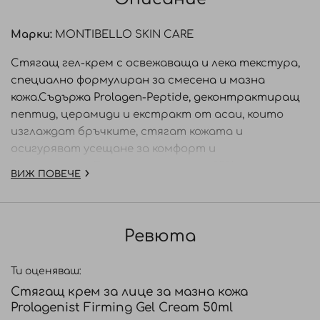
Марки:
MONTIBELLO SKIN CARE
Стягащ гел-крем с освежаваща и лека текстура,
специално формулиран за смесена и мазна
кожа.Съдържа Prolagen-Peptide, деконтрактиращ
пептид, церамиди и екстракт от асаи, които
изглаждат бръчките, стягат кожата и
осигуряват усещане за комфорт и
благополучие.Подходящ за вегани.95% от
ВИЖ ПОВЕЧЕ
съставките са с натурален произход.
СВОЙСТВА / ПОЛЗИ:
Ревюта
Осигурява незабавна хидратация.Подобрява
структурата и плътността на кожата,
Ти оценяваш:
възстановява нейната стегнатост. Стимулира
Стягащ крем за лице за мазна кожа
и възстановява производството на колаген,
Prolagenist Firming Gel Cream 50ml
придавайки по-стегнат и тонизиран