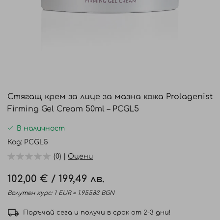
Преминете
към
Стягащ крем за лице за мазна кожа Prolagenist
началото
Firming Gel Cream 50ml – PCGL5
на
галерия
В наличност
със
Код
PCGL5
снимки
(0) |
Оцени
102,00 €
/
199,49 лв.
Валутен курс: 1 EUR = 1.95583 BGN
Поръчай сега и получи в срок от 2-3 дни!