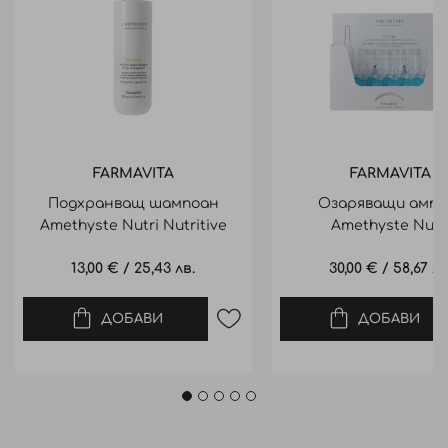
FARMAVITA
FARMAVITA
Подхранващ шампоан
Озаряващи ампу
Amethyste Nutri Nutritive
Amethyste Nutr
Repair Shampoo
Luminescence Nutri 
13,00 €
/
25,43 лв.
30,00 €
/
58,67 лв
ДОБАВИ
ДОБАВИ