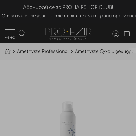
Абонирай се за PROHAIRSHOP CLUB!
Отключи ексклузивни отстъпки и лимитирани предложен
меню
Amethyste Professional
Amethyste Суха и дехидра
Преминете
към
края
на
галерията
на
изображенията