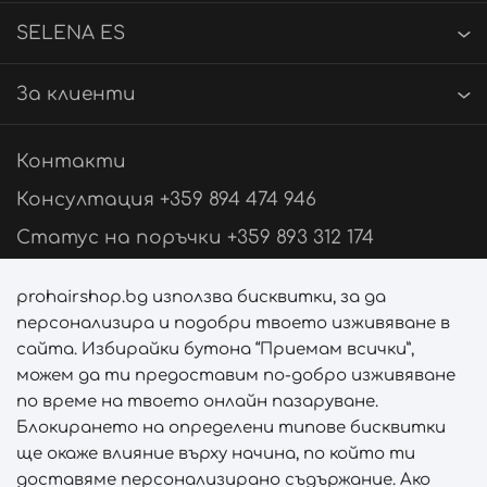
SELENA ES
За клиенти
Контакти
Консултация +359 894 474 946
Статус на поръчки +359 893 312 174
Свържи се с нас
prohairshop.bg използва бисквитки, за да
персонализира и подобри твоето изживяване в
Последвай ни
сайта. Избирайки бутона “Приемам всички”,
можем да ти предоставим по-добро изживяване
по време на твоето онлайн пазаруване.
Блокирането на определени типове бисквитки
Начини на плащане
ще окаже влияние върху начина, по който ти
доставяме персонализирано съдържание. Ако