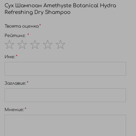
Сух Шампоан Amethyste Botanical Hydra
Refreshing Dry Shampoo
Твоята оценка
Рейтинг:
1
2
3
4
5
Име:
star
stars
stars
stars
stars
Заглавиe:
Мнение: