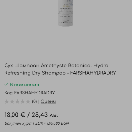
Преминете
към
Сух Шампоан Amethyste Botanical Hydra
началото
Refreshing Dry Shampoo – FARSHAHYDRADRY
на
галерия
В наличност
със
Код
FARSHAHYDRADRY
снимки
(0) |
Оцени
13,00 €
/
25,43 лв.
Валутен курс: 1 EUR = 1.95583 BGN