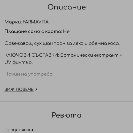
Описание
Марки:
FARMAVITA
Плащане само с карта:
Не
Освежаващ сух шампоан за лека и обемна коса.
КЛЮЧОВИ СЪСТАВКИ: Ботанически екстракт +
UV филтър.
Начин на употреба:
РАЗКЛАТЕТЕ ДОБРЕ. Напръскайте равномерно на
ВИЖ ПОВЕЧЕ
15- 20 см от корена на косата. Оставете да
подейства, след което срешете с четка или
оформете с ръце.
Ревюта
Ти оценяваш: