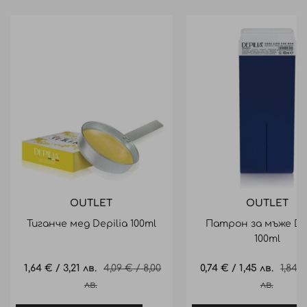
OUTLET
OUTLET
Тиганче мед Depilia 100ml
Патрон за мъже Dep
100ml
Промо
1,64 €
/
3,21 лв.
4,09 €
/
8,00
Промо
0,74 €
/
1,45 лв.
1,84 
цена
лв.
цена
лв.