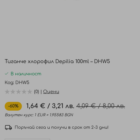
Преминете
към
Тиганче хлорофил Depilia 100ml – DHW5
началото
на
В наличност
галерия
Код
DHW5
със
(0) |
Оцени
снимки
1,64 €
/
3,21 лв.
4,09 €
/
8,00 лв.
-60%
Промо
цена
Валутен курс: 1 EUR = 1.95583 BGN
Поръчай сега и получи в срок от 2-3 дни!