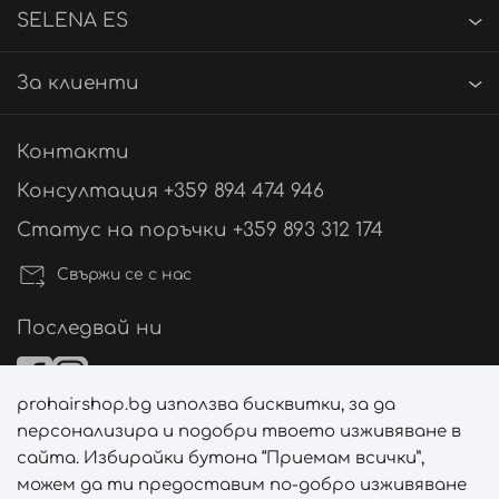
SELENA ES
За клиенти
Контакти
Консултация +359 894 474 946
Статус на поръчки +359 893 312 174
Свържи се с нас
Последвай ни
prohairshop.bg използва бисквитки, за да
Начини на плащане
персонализира и подобри твоето изживяване в
сайта. Избирайки бутона “Приемам всички”,
можем да ти предоставим по-добро изживяване