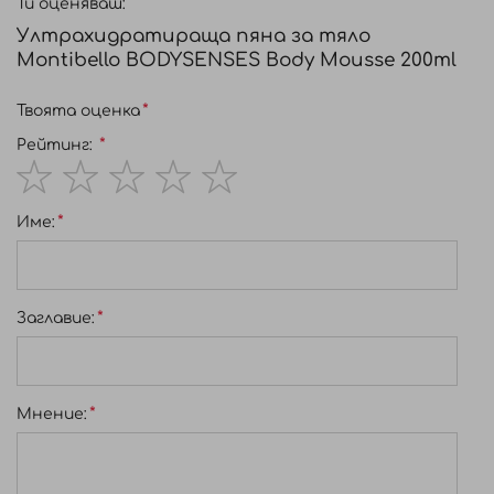
Ти оценяваш:
Ултрахидратираща пяна за тяло
Montibello BODYSENSES Body Mousse 200ml
Твоята оценка
Рейтинг:
1
2
3
4
5
Име:
star
stars
stars
stars
stars
Заглавиe:
Мнение: