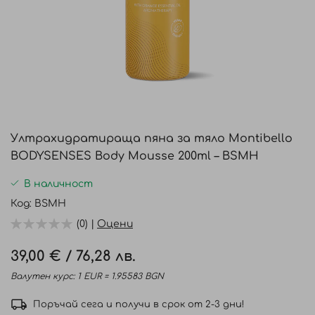
Преминете
към
Ултрахидратираща пяна за тяло Montibello
началото
BODYSENSES Body Mousse 200ml – BSMH
на
галерия
В наличност
със
Код
BSMH
снимки
(0) |
Оцени
39,00 €
/
76,28 лв.
Валутен курс: 1 EUR = 1.95583 BGN
Поръчай сега и получи в срок от 2-3 дни!