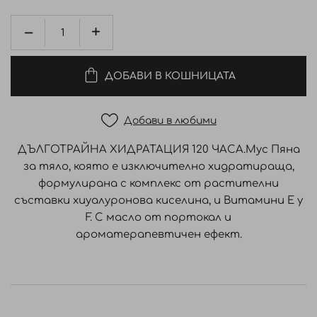
ДОБАВИ В КОШНИЦАТА
Добави в любими
ДЪЛГОТРАЙНА ХИДРАТАЦИЯ 120 ЧАСА.Мус Пяна
за тяло, която е изключително хидратираща,
формулирана с комплекс от растителни
съставки хиуалуронова киселина, и Витамини E y
F. С масло от портокал и
ароматерапевтичен ефект.