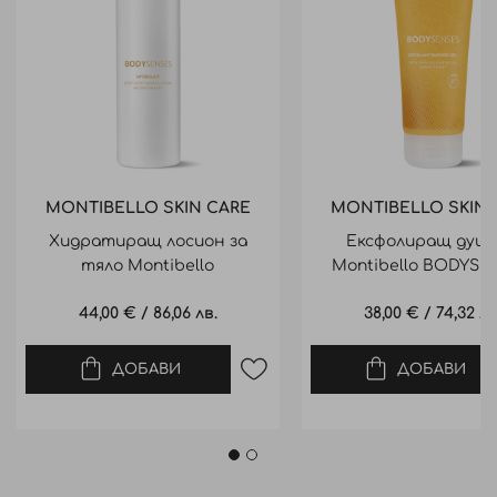
MONTIBELLO SKIN CARE
MONTIBELLO SKIN 
Хидратиращ лосион за
Ексфолиращ душ 
тяло Montibello
Montibello BODYSE
BODYSENSES Hydrolait 500ml
Exfoliant Shower gel
44,00 €
/
86,06 лв.
38,00 €
/
74,32 лв
ДОБАВИ
ДОБАВИ