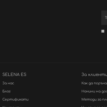
SELENA ES
За клиент
За нас
Как да поръч
Блог
Начини на до
Сертификати
Методи за п