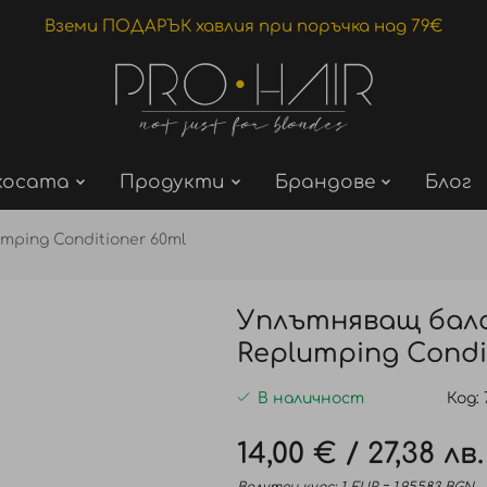
Вземи ПОДАРЪК хавлия при поръчка над 79€
косата
Продукти
Брандове
Блог
mping Conditioner 60ml
Уплътняващ балс
Replumping Condit
В наличност
Код
14,00 €
/
27,38 лв.