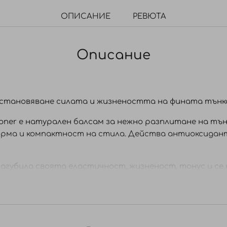
ОПИСАНИЕ
РЕВЮТА
Описание
становяване силата и жизнеността на фината тънка
ioner е натурален балсам за нежно разплитане на тън
орма и компактност на стила. Действа антиоксида
 загубила своята еластичност, жизненост, тонус и с
, богати на полифеноли и флаваноиди, които са цен
 косъма и възстановяват еластичността.