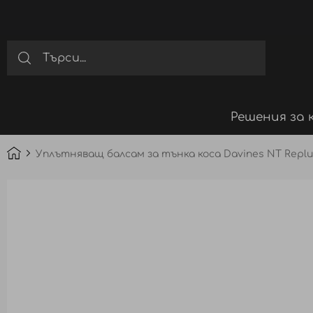
Решения за 
Уплътняващ балсам за тънка коса Davines NT Replu
Преминете
към
края
на
галерията
на
изображенията