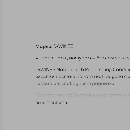
към
началото
на
галерия
със
снимки
Марки:
DAVINES
Хидратиращ натурален балсам за въз
DAVINES NaturalTech Replumping Condit
еластичността на косъма. Придава ф
косъма от свободните радикали.
Препоръчва се: За тънка коса, която е
ВИЖ ПОВЕЧЕ
Активни съставки:
Фитоконцентрати, извлечени от сливи
със свободните радикали, тонизират