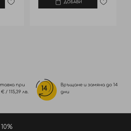
ДОБАВИ
тавка при
Връщане и замяна до 14
 / 115,39 лв.
дни
 10%