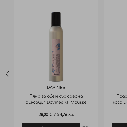
DAVINES
Пяна за обем със средна
Подс
фиксация Davines MI Mousse
коса D
Volume 250ml
28,00 €
/
54,76 лв.