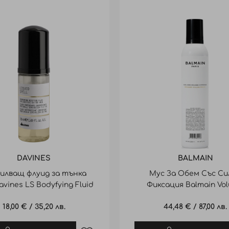
DAVINES
BALMAIN
илващ флуид за тънка
Мус За Обем Със Си
avines LS Bodyfying Fluid
Фиксация Balmain Vo
50ml
Mousse Strong 300
18,00 €
/
35,20 лв.
44,48 €
/
87,00 лв.