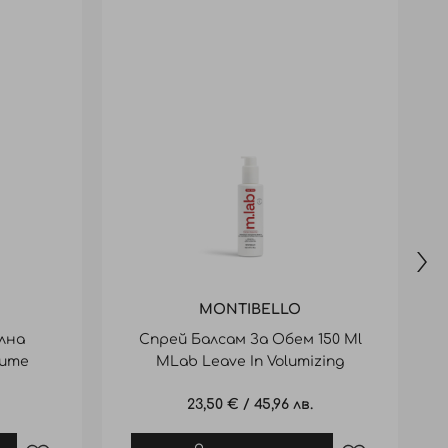
MONTIBELLO
лна
Спрей Балсам За Обем 150 Ml
lume
MLab Leave In Volumizing
B
Ml
23,50 €
/
45,96 лв.