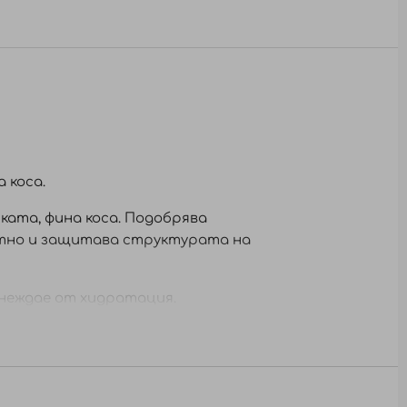
 коса.
ката, фина коса. Подобрява
нтно и защитава структурата на
е неждае от хидратация.
ни антиоксидантни съставки, борят се