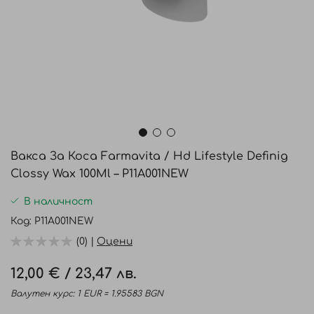
Преминете
към
Вакса За Коса Farmavita / Hd Lifestyle Definig
началото
Clossy Wax 100Ml – P11A001NEW
на
галерия
В наличност
със
Код
P11A001NEW
снимки
(0) |
Оцени
12,00 €
/
23,47 лв.
Валутен курс: 1 EUR = 1.95583 BGN