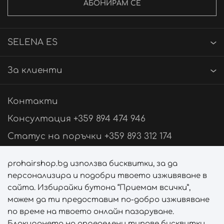
АБОНИРАМ СЕ
SELENA ES
За клиенти
Контакти
Консултация +359 894 474 946
Статус на поръчки +359 893 312 174
Свържи се с нас
prohairshop.bg използва бисквитки, за да
персонализира и подобри твоето изживяване в
Последвай ни
сайта. Избирайки бутона “Приемам всички”,
можем да ти предоставим по-добро изживяване
по време на твоето онлайн пазаруване.
Блокирането на определени типове бисквитки