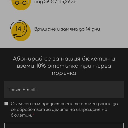
над 59 € / 115,39 лв.
Връщане и замяна до 14 дни
Абонирай се за нашия бюлетин и
вземи 10% отстъпка при първа
поръчка
Съгласен съм предоставените от мен данни да
се обработват за целите на изпращане на
бюлетин.