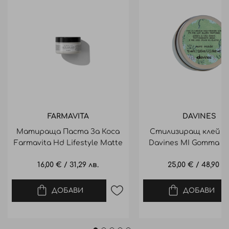
FARMAVITA
DAVINES
Матираща Паста За Коса
Стилизиращ клей за
Farmavita Hd Lifestyle Matte
Davines MI Gomma Te
Fiber Paste 100Ml
Media 75ml
16,00 €
/
31,29 лв.
25,00 €
/
48,90 лв
ДОБАВИ
ДОБАВИ