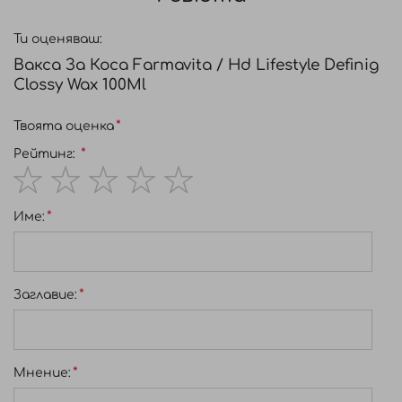
Ти оценяваш:
Вакса За Коса Farmavita / Hd Lifestyle Definig
Clossy Wax 100Ml
Твоята оценка
Рейтинг:
1
2
3
4
5
Име:
star
stars
stars
stars
stars
Заглавиe:
Мнение: