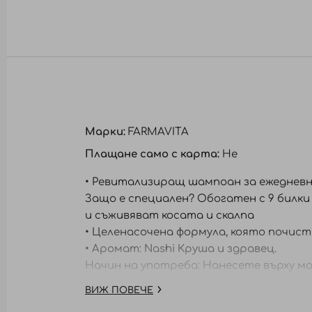
към
началото
на
галерия
със
снимки
Марки:
FARMAVITA
Плащане само с карта:
Не
• Ревитализиращ шампоан за ежедневна
Защо е специален? Обогатен с 9 билки
и съживяват косата и скалпа
• Целенасочена формула, която почиств
• Аромат: Nashi Круша и здравец.
Начин на употреба: Нанесете върху мо
ВИЖ ПОВЕЧЕ
* Екстракт от Achillea millefolium, ек
Cinchona succirubra, екстракт от лист