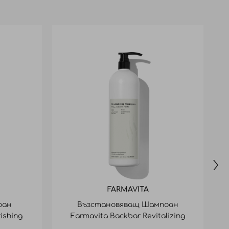
FARMAVITA
оан
Възстановяващ Шампоан
ishing
Farmavita Backbar Revitalizing
Shampoo 1000Ml