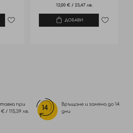
12,00 €
/
23,47 лв.
ДОБАВИ
тавка при
Връщане и замяна до 14
 / 115,39 лв.
дни