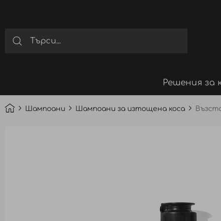
Решения за 
Шампоани
Шампоани за изтощена коса
Възста
Преминете
към
края
на
галерията
на
изображенията