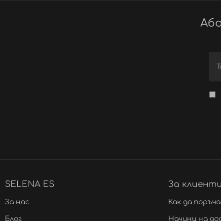
Або
SELENA ES
За клиент
За нас
Как да поръч
Блог
Начини на до