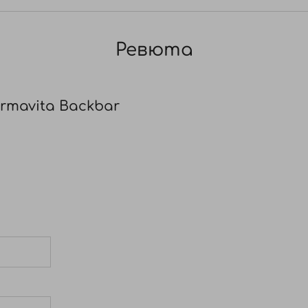
us officinalis (розмарин), Salvia officinalis (градински 
Ревюта
mavita Backbar