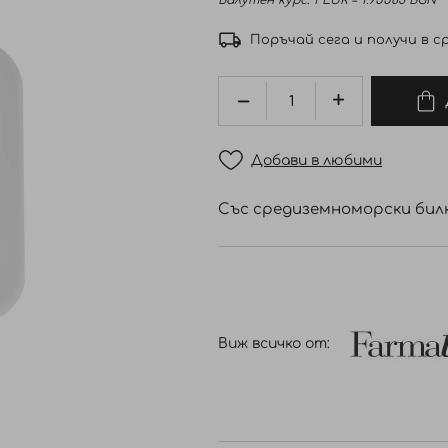
Валутен курс: 1 EUR = 1.95583 BGN
Поръчай сега и получи в ср
Добави в любими
Със средиземноморски билк
Виж всичко от: