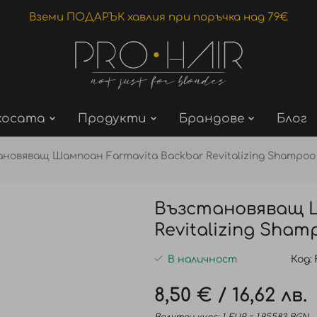
Вземи ПОДАРЪК хавлия при поръчка над 79€
косата
Продукти
Брандове
Блог
новяващ Шампоан Farmavita Backbar Revitalizing Shampoo
Възстановяващ Ш
Revitalizing Sha
В наличност
Код
8,50 €
/
16,62 лв.