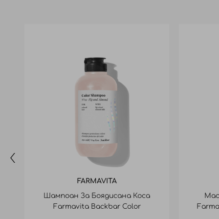
FARMAVITA
Шампоан За Боядисана Коса
Мас
Farmavita Backbar Color
Farma
Shampoo 250Ml