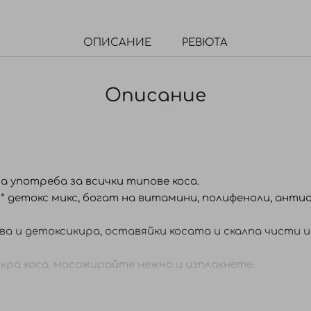
ОПИСАНИЕ
РЕВЮТА
Описание
 употреба за всички типове коса.
 * детокс микс, богат на витамини, полифеноли, ант
а и детоксикира, оставяйки косата и скалпа чисти и 
кра коса, масажирайте нежно и изплакнете.
стракт от листа на Betula alba, екстракт от плод на C
а на евкалипт глобулус, екстракт от кора Hypericum p