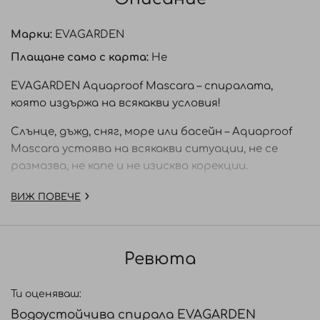
Марки:
EVAGARDEN
Плащане само с карта:
Не
EVAGARDEN Aquaproof Mascara – спиралата,
която издържа на всякакви условия!
Слънце, дъжд, сняг, море или басейн – Aquaproof
Mascara устоява на всякакви ситуации, не се
размазва, не капе и не изисква корекции.
Тази водоустойчива спирала осигурява висока
ВИЖ ПОВЕЧЕ
дефиниция и е идеална за създаване на
изразителни очи при всяка възможност.
Ревюта
Невероятен резултат с гарантирана трайност
до 3 дни!
Ти оценяваш:
Състав:
Водоустойчива спирала EVAGARDEN