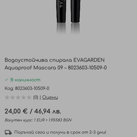
Преминете
към
Водоустойчива спирала EVAGARDEN
началото
Aquaproof Mascara 09 – 8023603-10509-0
на
галерия
В наличност
със
Код
8023603-10509-0
снимки
(0) |
Оцени
24,00 €
/
46,94 лв.
Валутен курс: 1 EUR = 1.95583 BGN
Поръчай сега и получи в срок от 2-3 дни!