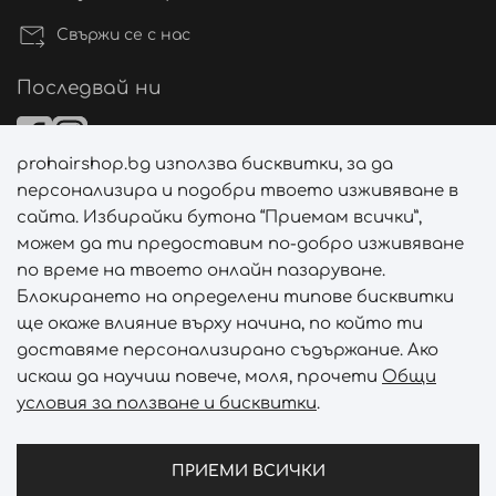
Свържи се с нас
Последвай ни
prohairshop.bg използва бисквитки, за да
Начини на плащане
персонализира и подобри твоето изживяване в
сайта. Избирайки бутона “Приемам всички”,
можем да ти предоставим по-добро изживяване
по време на твоето онлайн пазаруване.
Начини на доставка
Блокирането на определени типове бисквитки
ще окаже влияние върху начина, по който ти
доставяме персонализирано съдържание. Ако
искаш да научиш повече, моля, прочети
Общи
условия за ползване и бисквитки
.
Абонирай се за PROHAIRSHOP CLUB!
Отключи ексклузивни отстъпки и лимитирани предложен
ПРИЕМИ ВСИЧКИ