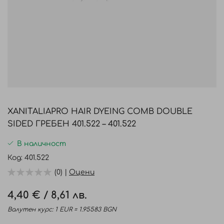
Преминете
към
XANITALIAPRO HAIR DYEING COMB DOUBLE
началото
SIDED ГРЕБЕН 401.522 – 401.522
на
галерия
В наличност
със
Код
401.522
снимки
(0) |
Оцени
4,40 €
/
8,61 лв.
Валутен курс: 1 EUR = 1.95583 BGN