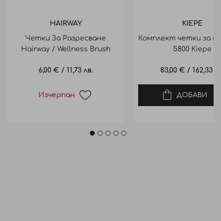
HAIRWAY
KIEPE
Четки За Разресване
Комплект четки за ко
Hairway / Wellness Brush
5800 Kiepe
Organica BEIGE
6,00 €
/
11,73 лв.
83,00 €
/
162,33 л
Изчерпан
ДОБАВИ