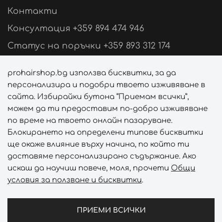
Контакти
Консултация +359 894 474 946
Статус на поръчки +359 893 312 174
Свържи се с нас
prohairshop.bg използва бисквитки, за да
персонализира и подобри твоето изживяване в
Последвай ни
сайта. Избирайки бутона “Приемам всички”,
можем да ти предоставим по-добро изживяване
по време на твоето онлайн пазаруване.
Блокирането на определени типове бисквитки
Начини на плащане
ще окаже влияние върху начина, по който ти
доставяме персонализирано съдържание. Ако
искаш да научиш повече, моля, прочети
Общи
условия за ползване и бисквитки
.
Начини на доставка
ПРИЕМИ ВСИЧКИ