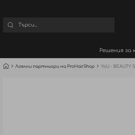
Решения за 
Лоялни партньори на ProHairShop
YoU - BEAUTY 
Преминете
към
края
на
галерията
на
изображенията