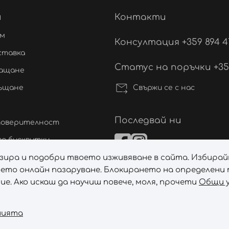
и
Контакти
ам
Консултация +359 894 4
ставка
Статус на поръчки +359 
лащане
Свържи се с нас
ръщане
Последвай ни
 поверителност
а бисквитки
лизира и подобри твоето изживяване в сайта. Избирай
ане на спорове
ето онлайн пазаруване. Блокирането на определени т
а бисквитките
е. Ако искаш да научиш повече, моля, прочети
Общи у
Абонирай се за PROHAIRSHOP CLUB!
нията
тключи ексклузивни отстъпки и лимитирани предложени