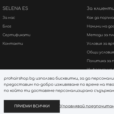
SELENA ES
За клиент
За нас
Как да поръч
Блог
Начини на до
Сертификати
Методи за п
Контакти
Условия за в
Общи условия
Политика за
Информация з
prohairshop.bg използва бисквитки, за да персона
Онлайн решав
предоставим по-добро изживяване по време на тво
Управление н
по който ти доставяме персонализирано съдържани
Управлявай предпочита
ПРИЕМИ ВСИЧКИ
О