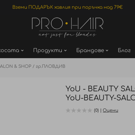
Вземи ПОДАРЪК хавлия при поръчка над 79€
косата
Продукти
Брандове
Блог
SALON & SHOP / гр.ПЛОВДИВ
YoU - BEAUTY SA
YoU-BEAUTY-SAL
(0) |
Оцени