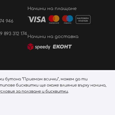
Начини на плащане
74 946
893 312 174
Начини на доставка
ки бутона “Приемам всички”, можем да ти
ипове бисквитки ще окаже влияние върху начина,
словия за ползване и бисквитки
.
я.