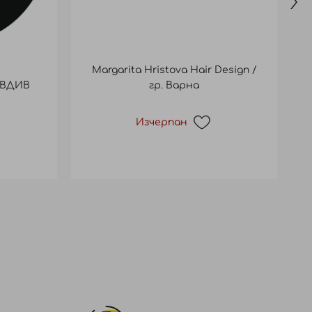
Margarita Hristova Hair Design /
ОВДИВ
гр. Варна
Изчерпан