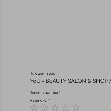
към
началото
на
галерия
със
снимки
Ти оценяваш:
YoU - BEAUTY SALON & SHOP 
Твоята оценка
Рейтинг: