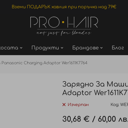
Вземи ПОДАРЪК хавлия при поръчка над 79€
косата
Продукти
Брандове
Блог
Panasonic Charging Adaptor Wer1611K7764
Зарядно За Маши
Adaptor Wer1611K7
Изчерпан
Код
WER
30,68 €
/
60,00 лв