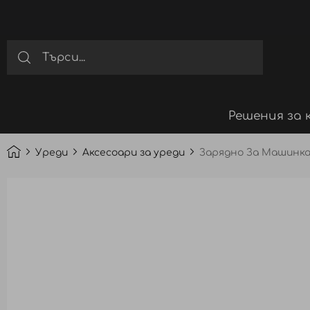
Решения за 
Уреди
Аксесоари за уреди
Зарядно За Машинка 
Преминете
към
края
на
галерията
на
изображенията