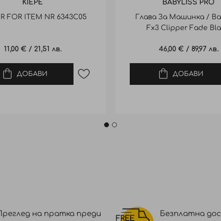
KIEPE
BABYLISS PRO
R FOR ITEM NR 6343C05
Глава За Машинка / Ba
Fx3 Clipper Fade Bl
11,00 €
/
21,51 лв.
46,00 €
/
89,97 лв.
ДОБАВИ
ДОБАВИ
Преглед на пратка преди
Безплатна дос