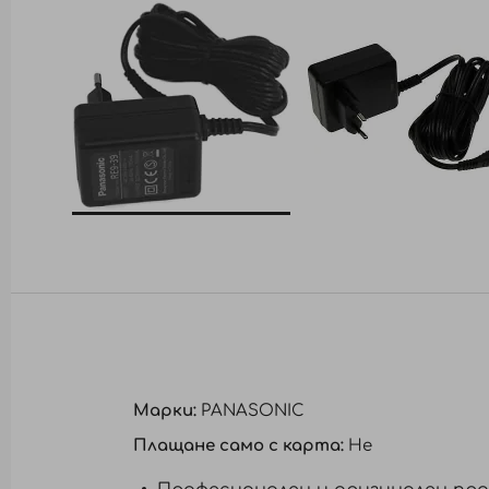
Преминете
към
началото
на
галерия
със
снимки
Марки:
PANASONIC
Плащане само с карта:
Не