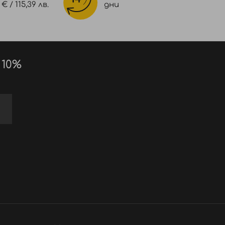
 / 115,39 лв.
дни
 10%