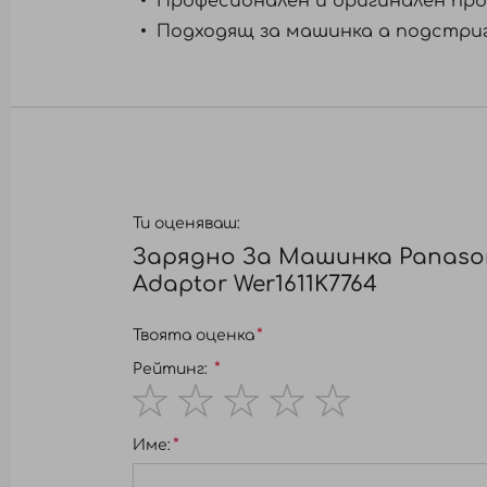
Професионален и оригинален про
Подходящ за машинка а подстригв
Ти оценяваш:
Зарядно За Машинка Panason
Adaptor Wer1611K7764
Твоята оценка
Рейтинг:
1
2
3
4
5
Име:
star
stars
stars
stars
stars