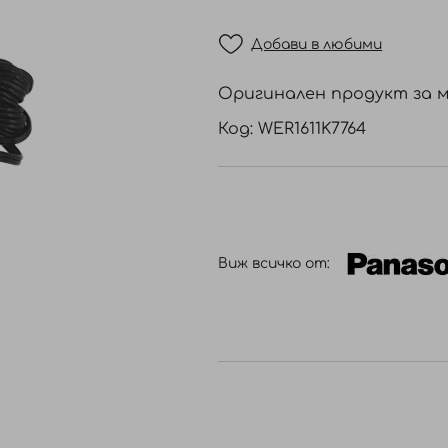
Добави в любими
Оригинален продукт за м
Код: WER1611K7764
Виж всичко от: