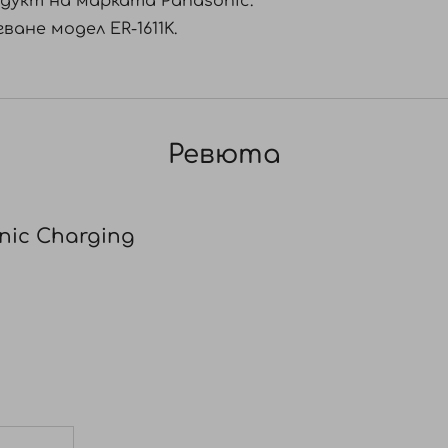
дукт на марката Panasonic.
ане модел ER-1611K.
Ревюта
ic Charging