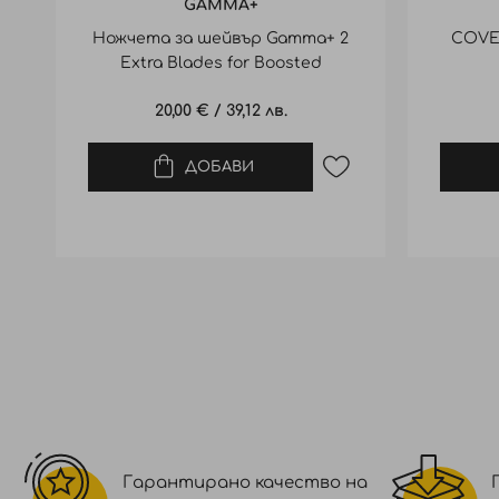
GAMMA+
Ножчета за шейвър Gamma+ 2
COVE
Extra Blades for Boosted
20,00 €
/
39,12 лв.
ДОБАВИ
Гарантирано качество на