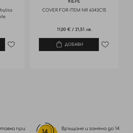
KIEPE
byliss
COVER FOR ITEM NR 6343C15
ade
11,00 €
/
21,51 лв.
ДОБАВИ
тавка при
Връщане и замяна до 14